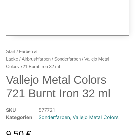
Airbrush-Sets
Airbrush-Pistolen
Düsen & Nadeln
Ersatzteile & Tuning
Kompressoren & Lufttechnik
Kompressoren
Start
/
Farben &
Schläuche & Kupplungen
Lacke
/
Airbrushfarben
/
Sonderfarben
/ Vallejo Metal
Anschlüsse & Verschraubungen
Colors 721 Burnt Iron 32 ml
Luftfilter & Druckregler
Vallejo Metal Colors
Werkzeuge & Malzubehör
721 Burnt Iron 32 ml
Pinsel & Stifte
Pinstriping & Linienführung
SKU
577721
Radierer & Schneidewerkzeuge
Kategorien
Sonderfarben
,
Vallejo Metal Colors
Plotter & Zubehör
Modellbau-Zubehör
9,50
€
Untergründe & Papier