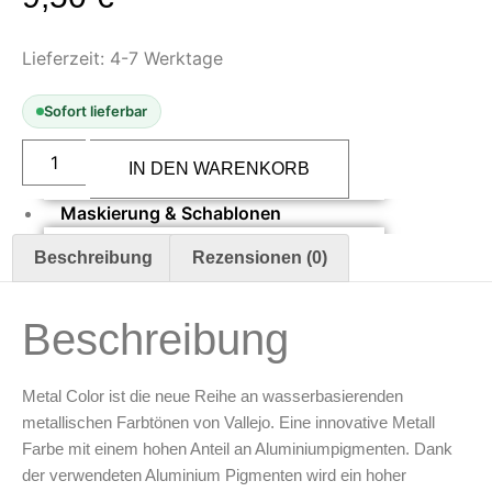
Oberflächenvorbereitung &
Lieferzeit:
4-7 Werktage
Bearbeitung
Sofort lieferbar
Spachtelmasse & Sprühspachtel
Schleif- & Poliermittel
Vallejo
Metal
Sandstrahlen & Spezialbehandlungen
IN DEN WARENKORB
Colors
721
Maskierung & Schablonen
Burnt
Iron
32
Maskierfolien & Maskierbänder
Beschreibung
Rezensionen (0)
ml
Schablonen & Templates
Menge
Beschreibung
Reinigung & Pflege
Oberflächenreiniger
Metal Color ist die neue Reihe an wasserbasierenden
Airbrush-Reiniger
metallischen Farbtönen von Vallejo. Eine innovative Metall
Luftreinigung & Filter
Farbe mit einem hohen Anteil an Aluminiumpigmenten. Dank
Zubehör & Ausstattung
der verwendeten Aluminium Pigmenten wird ein hoher