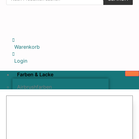
Warenkorb
Login
Farben & Lacke
Airbrushfarben
Pinselfarben & Farbsätze
Pigmente & Effektmittel
Lacke & Versiegelungen
Farbzusätze & Verdünner
Airbrushpistolen & Zubehör