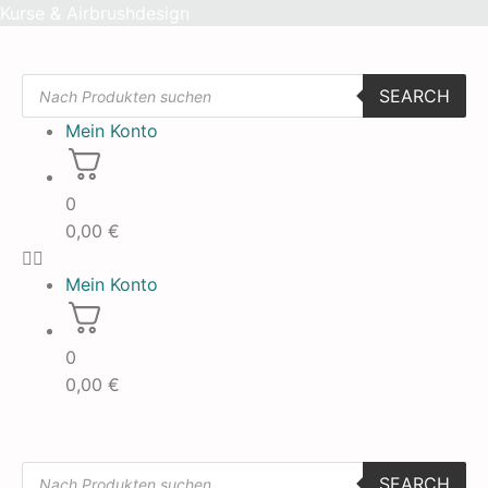
Skip
Kurse & Airbrushdesign
to
content
Products
SEARCH
search
Mein Konto
0
0,00
€
Mein Konto
0
0,00
€
Products
SEARCH
search