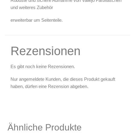
Robuste und sichere Aufnahme von Vallejo Farbflaschen
Zubehör & Ausstattung
und weiteres Zubehör
Arbeitsplatz & Zubehör
erweiterbar um Seitenteile.
Leerbehälter & Mischzubehör
Spezialliteratur & Anleitungen
Gutscheine
Rezensionen
X
Es gibt noch keine Rezensionen.
Nur angemeldete Kunden, die dieses Produkt gekauft
haben, dürfen eine Rezension abgeben.
Ähnliche Produkte