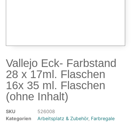
Airbrushpistolen & Zubehör
Airbrush-Sets
Airbrush-Pistolen
Düsen & Nadeln
Ersatzteile & Tuning
Kompressoren & Lufttechnik
Kompressoren
Vallejo Eck- Farbstand
Schläuche & Kupplungen
28 x 17ml. Flaschen
Anschlüsse & Verschraubungen
Luftfilter & Druckregler
16x 35 ml. Flaschen
(ohne Inhalt)
Werkzeuge & Malzubehör
Pinsel & Stifte
SKU
526008
Pinstriping & Linienführung
Kategorien
Arbeitsplatz & Zubehör
,
Farbregale
Radierer & Schneidewerkzeuge
Plotter & Zubehör