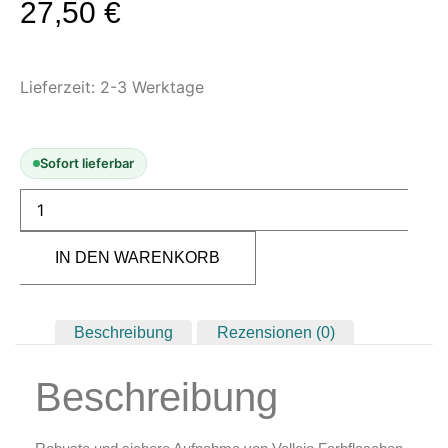
27,50
€
Modellbau-Zubehör
Untergründe & Papier
Oberflächenvorbereitung &
Lieferzeit:
2-3 Werktage
Bearbeitung
Spachtelmasse & Sprühspachtel
Sofort lieferbar
Schleif- & Poliermittel
Sandstrahlen & Spezialbehandlungen
Maskierung & Schablonen
IN DEN WARENKORB
Maskierfolien & Maskierbänder
Schablonen & Templates
Beschreibung
Rezensionen (0)
Reinigung & Pflege
Oberflächenreiniger
Beschreibung
Airbrush-Reiniger
Luftreinigung & Filter