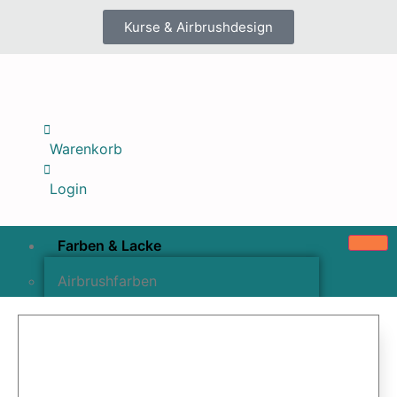
Kurse & Airbrushdesign
Warenkorb
Login
Farben & Lacke
Airbrushfarben
Pinselfarben & Farbsätze
Pigmente & Effektmittel
Lacke & Versiegelungen
Farbzusätze & Verdünner