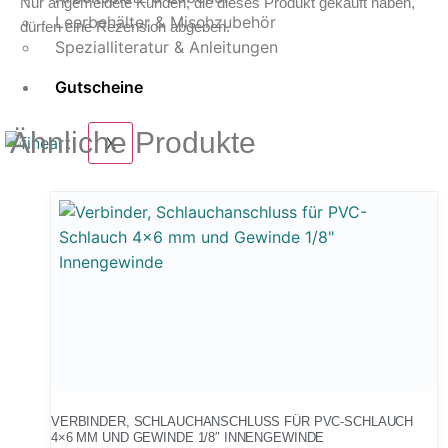
Nur angemeldete Kunden, die dieses Produkt gekauft haben,
Leerbehälter & Mischzubehör
dürfen eine Rezension abgeben.
Spezialliteratur & Anleitungen
Gutscheine
Ähnliche Produkte
X
VERBINDER, SCHLAUCHANSCHLUSS FÜR PVC-SCHLAUCH
4×6 MM UND GEWINDE 1/8″ INNENGEWINDE