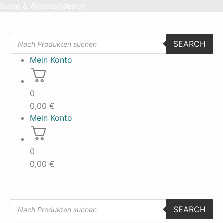
Skip
Kurse & Airbrushdesign
to
content
Products
SEARCH
search
Mein Konto
0
0,00
€
Mein Konto
0
0,00
€
Products
SEARCH
search