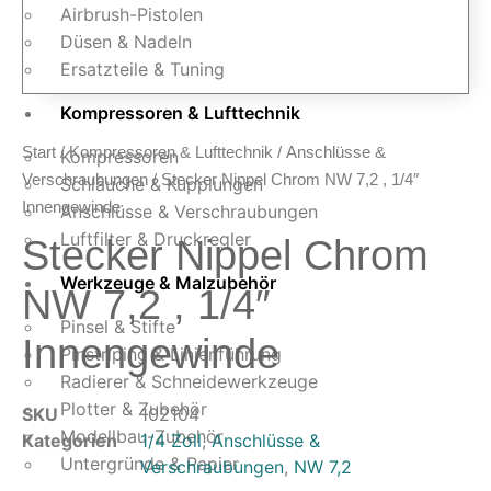
Airbrush-Pistolen
Düsen & Nadeln
Ersatzteile & Tuning
Kompressoren & Lufttechnik
Start
/
Kompressoren & Lufttechnik
/
Anschlüsse &
Kompressoren
Verschraubungen
/ Stecker Nippel Chrom NW 7,2 , 1/4″
Schläuche & Kupplungen
Innengewinde
Anschlüsse & Verschraubungen
Luftfilter & Druckregler
Stecker Nippel Chrom
Werkzeuge & Malzubehör
NW 7,2 , 1/4″
Pinsel & Stifte
Innengewinde
Pinstriping & Linienführung
Radierer & Schneidewerkzeuge
Plotter & Zubehör
SKU
102104
Modellbau-Zubehör
Kategorien
1/4 Zoll
,
Anschlüsse &
Untergründe & Papier
Verschraubungen
,
NW 7,2