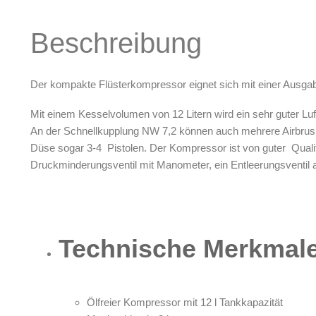
Oberflächenreiniger
Beschreibung
Airbrush-Reiniger
Luftreinigung & Filter
Zubehör & Ausstattung
Der kompakte Flüsterkompressor eignet sich mit einer Ausgab
Arbeitsplatz & Zubehör
Mit einem Kesselvolumen von 12 Litern wird ein sehr guter Lu
Leerbehälter & Mischzubehör
An der Schnellkupplung NW 7,2 können auch mehrere Airbrush
Spezialliteratur & Anleitungen
Düse sogar 3-4 Pistolen. Der Kompressor ist von guter Qualität
Druckminderungsventil mit Manometer, ein Entleerungsventil 
Gutscheine
X
Technische Merkmale
Ölfreier Kompressor mit 12 l Tankkapazität