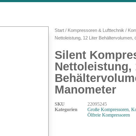
Start
/
Kompressoren & Lufttechnik
/
Kom
Nettoleistung, 12 Liter Behältervolumen, ö
Silent Kompres
Nettoleistung, 
Behältervolumen
Manometer
SKU
22095245
Kategorien
Große Kompressoren
,
Ko
Ölfreie Kompressoren