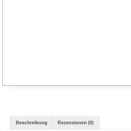
Pinsel & Stifte
Pinstriping & Linienführung
Radierer & Schneidewerkzeuge
Plotter & Zubehör
Modellbau-Zubehör
Untergründe & Papier
Oberflächenvorbereitung & Bearbeitung
Spachtelmasse & Sprühspachtel
Schleif- & Poliermittel
Sandstrahlen & Spezialbehandlungen
Maskierung & Schablonen
Maskierfolien & Maskierbänder
Schablonen & Templates
Beschreibung
Rezensionen (0)
Reinigung & Pflege