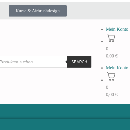
Kurse & Airbrushdesign
Mein Konto
0
0,00
€
SEARCH
Mein Konto
0
0,00
€