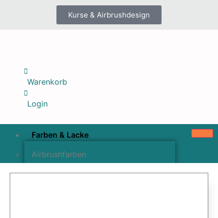
Kurse & Airbrushdesign
Warenkorb
Login
Farben & Lacke
Airbrushfarben
Pinselfarben & Farbsätze
Pigmente & Effektmittel
Lacke & Versiegelungen
Farbzusätze & Verdünner