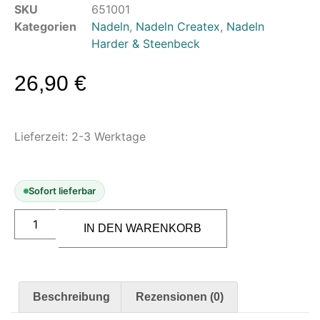
Modellbau-Zubehör
SKU
651001
Untergründe & Papier
Kategorien
Nadeln
,
Nadeln Createx
,
Nadeln
Harder & Steenbeck
Oberflächenvorbereitung &
Bearbeitung
26,90
€
Spachtelmasse & Sprühspachtel
Schleif- & Poliermittel
Lieferzeit:
Sandstrahlen & Spezialbehandlungen
2-3 Werktage
Maskierung & Schablonen
Sofort lieferbar
Maskierfolien & Maskierbänder
Schablonen & Templates
IN DEN WARENKORB
Reinigung & Pflege
Oberflächenreiniger
Airbrush-Reiniger
Beschreibung
Rezensionen (0)
Luftreinigung & Filter