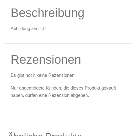
Zubehör & Ausstattung
Beschreibung
Arbeitsplatz & Zubehör
Leerbehälter & Mischzubehör
Abbildung ähnlich!
Spezialliteratur & Anleitungen
Gutscheine
Rezensionen
X
Es gibt noch keine Rezensionen.
Nur angemeldete Kunden, die dieses Produkt gekauft
haben, dürfen eine Rezension abgeben.