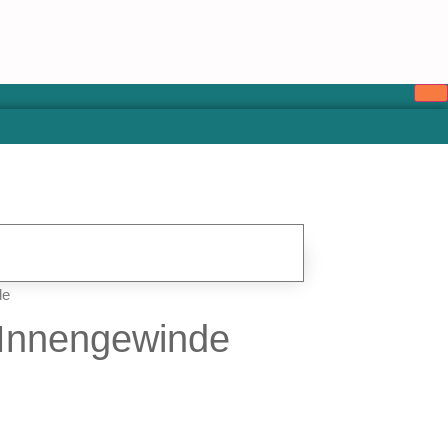
de
″ Innengewinde