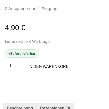
Kompressoren
2 Ausgänge und 1 Eingang
Schläuche & Kupplungen
Anschlüsse & Verschraubungen
Luftfilter & Druckregler
4,90
€
Werkzeuge & Malzubehör
Lieferzeit:
2-3 Werktage
Pinsel & Stifte
Pinstriping & Linienführung
Sofort lieferbar
Radierer & Schneidewerkzeuge
Plotter & Zubehör
Luftverteiler
Metall,
IN DEN WARENKORB
Modellbau-Zubehör
2
x
Untergründe & Papier
1/8"
Außengewinde
Oberflächenvorbereitung & Bearbeitung
1
x
1/8"
Spachtelmasse & Sprühspachtel
Innengewinde
Schleif- & Poliermittel
Menge
Sandstrahlen & Spezialbehandlungen
Beschreibung
Rezensionen (0)