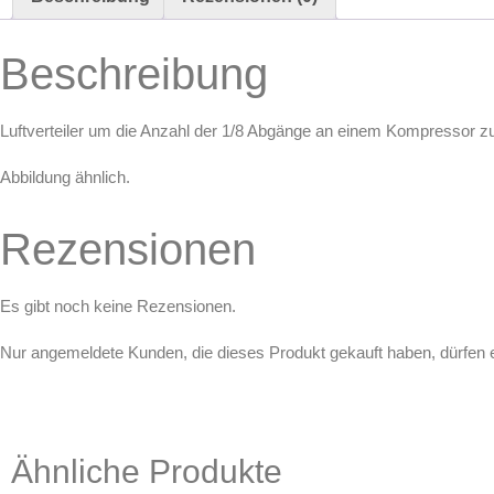
Maskierung & Schablonen
Beschreibung
Maskierfolien & Maskierbänder
Schablonen & Templates
Luftverteiler um die Anzahl der 1/8 Abgänge an einem Kompressor z
Reinigung & Pflege
Abbildung ähnlich.
Oberflächenreiniger
Airbrush-Reiniger
Rezensionen
Luftreinigung & Filter
Zubehör & Ausstattung
Es gibt noch keine Rezensionen.
Arbeitsplatz & Zubehör
Nur angemeldete Kunden, die dieses Produkt gekauft haben, dürfen
Leerbehälter & Mischzubehör
Spezialliteratur & Anleitungen
Gutscheine
Ähnliche Produkte
X