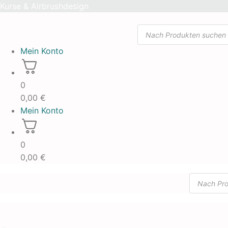
Skip
Kurse & Airbrushdesign
to
Products
content
search
Mein Konto
0
0,00
€
Mein Konto
0
0,00
€
Products
search