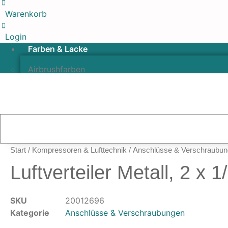
Warenkorb
Login
Farben & Lacke
Airbrushfarben
Pinselfarben & Farbsätze
Pigmente & Effektmittel
Lacke & Versiegelungen
Farbzusätze & Verdünner
Airbrushpistolen & Zubehör
Start
/
Kompressoren & Lufttechnik
/
Anschlüsse & Verschraubu
Airbrush-Sets
Luftverteiler Metall, 2 x
Airbrush-Pistolen
Düsen & Nadeln
Ersatzteile & Tuning
SKU
20012696
Kategorie
Anschlüsse & Verschraubungen
Kompressoren & Lufttechnik