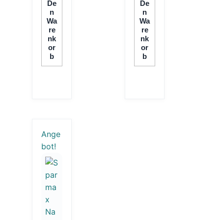
De
De
N
N
Wa
Wa
Re
Re
Nk
Nk
Or
Or
B
B
Ange
bot!