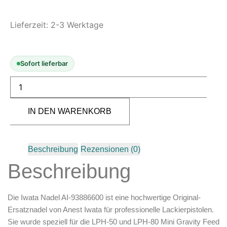
Modellbau-Zubehör
Untergründe & Papier
Lieferzeit:
2-3 Werktage
Oberflächenvorbereitung &
Bearbeitung
Sofort lieferbar
Spachtelmasse & Sprühspachtel
Schleif- & Poliermittel
Sandstrahlen & Spezialbehandlungen
IN DEN WARENKORB
Maskierung & Schablonen
Maskierfolien & Maskierbänder
Beschreibung
Schablonen & Templates
Rezensionen (0)
Beschreibung
Reinigung & Pflege
Oberflächenreiniger
Die
Iwata Nadel AI-93886600
ist eine hochwertige Original-
Airbrush-Reiniger
Ersatznadel von
Anest Iwata
für professionelle Lackierpistolen.
Luftreinigung & Filter
Sie wurde speziell für die
LPH-50
und
LPH-80 Mini Gravity Feed