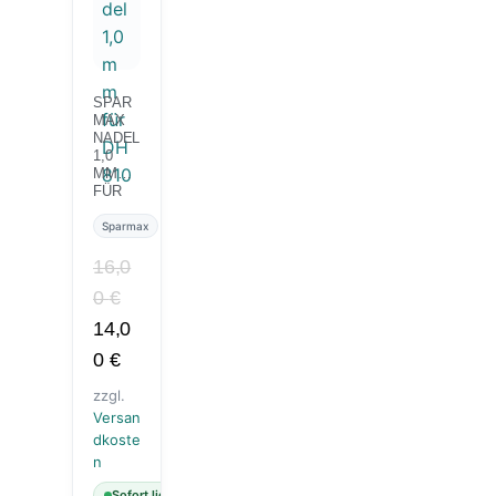
SPAR
MAX
NADEL
1,0
MM
FÜR
DH 810
Sparmax
16,0
0
€
14,0
0
€
zzgl.
Versan
dkoste
n
Sofort lieferbar