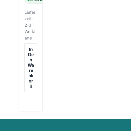
Liefer
zeit:
2-3
Werkt
age
In
De
N
Wa
Re
Nk
Or
B