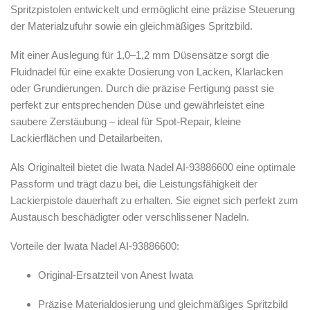
Spritzpistolen
entwickelt und ermöglicht eine präzise Steuerung
Zubehör & Ausstattung
der Materialzufuhr sowie ein gleichmäßiges Spritzbild.
Arbeitsplatz & Zubehör
Mit einer Auslegung für
1,0–1,2 mm Düsensätze
sorgt die
Leerbehälter & Mischzubehör
Fluidnadel für eine exakte Dosierung von Lacken, Klarlacken
Spezialliteratur & Anleitungen
oder Grundierungen. Durch die präzise Fertigung passt sie
Gutscheine
perfekt zur entsprechenden Düse und gewährleistet eine
saubere Zerstäubung – ideal für Spot-Repair, kleine
Lackierflächen und Detailarbeiten.
X
Als Originalteil bietet die
Iwata Nadel AI-93886600
eine optimale
Passform und trägt dazu bei, die Leistungsfähigkeit der
Lackierpistole dauerhaft zu erhalten. Sie eignet sich perfekt zum
Austausch beschädigter oder verschlissener Nadeln.
Vorteile der Iwata Nadel AI-93886600:
Original-Ersatzteil von
Anest Iwata
Präzise Materialdosierung und gleichmäßiges Spritzbild