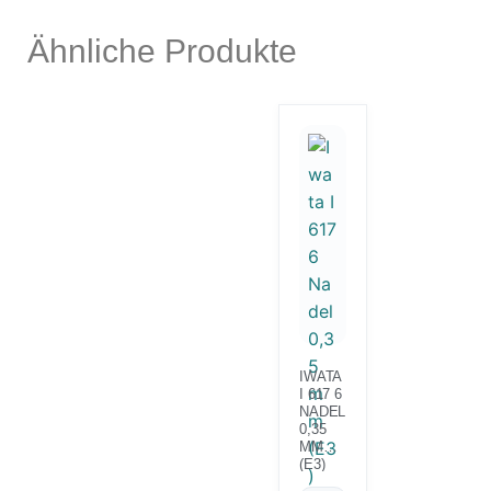
Ähnliche Produkte
IWATA
I 617 6
NADEL
0,35
MM
(E3)
TAKU