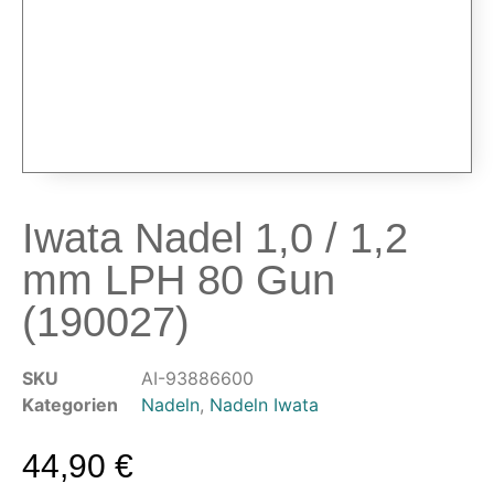
Airbrushpistolen & Zubehör
Airbrush-Sets
Airbrush-Pistolen
Düsen & Nadeln
Ersatzteile & Tuning
Kompressoren & Lufttechnik
Kompressoren
Iwata Nadel 1,0 / 1,2
Schläuche & Kupplungen
mm LPH 80 Gun
Anschlüsse & Verschraubungen
Luftfilter & Druckregler
(190027)
Werkzeuge & Malzubehör
SKU
AI-93886600
Pinsel & Stifte
Kategorien
Nadeln
,
Nadeln Iwata
Pinstriping & Linienführung
Radierer & Schneidewerkzeuge
44,90
€
Plotter & Zubehör