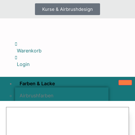
Kurse & Airbrushdesign
Warenkorb
Login
Farben & Lacke
Airbrushfarben
Pinselfarben & Farbsätze
Pigmente & Effektmittel
Lacke & Versiegelungen
Farbzusätze & Verdünner