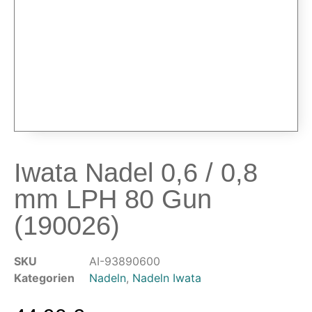
Airbrushpistolen & Zubehör
Airbrush-Sets
Airbrush-Pistolen
Düsen & Nadeln
Ersatzteile & Tuning
Kompressoren & Lufttechnik
Kompressoren
Schläuche & Kupplungen
Iwata Nadel 0,6 / 0,8
Anschlüsse & Verschraubungen
mm LPH 80 Gun
Luftfilter & Druckregler
(190026)
Werkzeuge & Malzubehör
Pinsel & Stifte
SKU
AI-93890600
Pinstriping & Linienführung
Kategorien
Nadeln
,
Nadeln Iwata
Radierer & Schneidewerkzeuge
Plotter & Zubehör