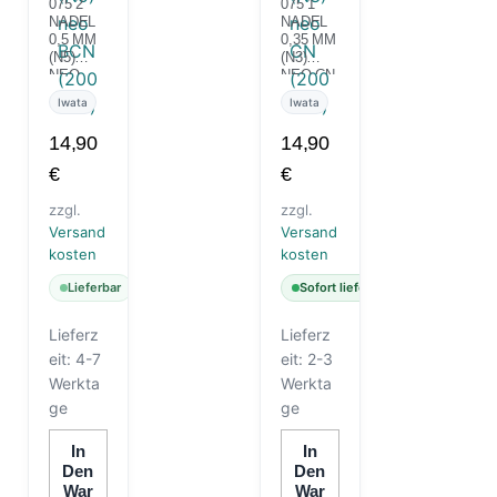
075 2
075 1
NADEL
NADEL
0,5 MM
0,35 MM
(N5)
(N3)
NEO
NEO CN
BCN
(200752)
Iwata
Iwata
(200753)
14,90
14,90
€
€
zzgl.
zzgl.
Versand
Versand
kosten
kosten
Lieferbar
Sofort lieferbar
Lieferz
Lieferz
eit:
4-7
eit:
2-3
Werkta
Werkta
ge
ge
In
In
Den
Den
War
War