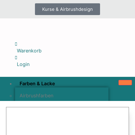
Kurse & Airbrushdesign
Warenkorb
Login
Farben & Lacke
Airbrushfarben
Pinselfarben & Farbsätze
Pigmente & Effektmittel
Lacke & Versiegelungen
Farbzusätze & Verdünner