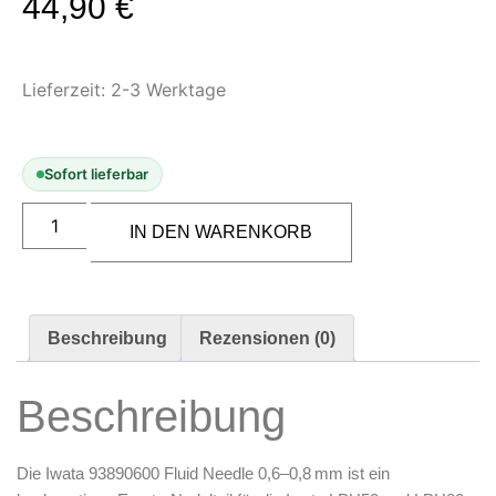
44,90
€
Modellbau-Zubehör
Untergründe & Papier
Oberflächenvorbereitung &
Lieferzeit:
2-3 Werktage
Bearbeitung
Spachtelmasse & Sprühspachtel
Sofort lieferbar
Schleif- & Poliermittel
Sandstrahlen & Spezialbehandlungen
IN DEN WARENKORB
Maskierung & Schablonen
Maskierfolien & Maskierbänder
Schablonen & Templates
Beschreibung
Rezensionen (0)
Reinigung & Pflege
Beschreibung
Oberflächenreiniger
Airbrush-Reiniger
Luftreinigung & Filter
Die
Iwata 93890600 Fluid Needle 0,6–0,8 mm
ist ein