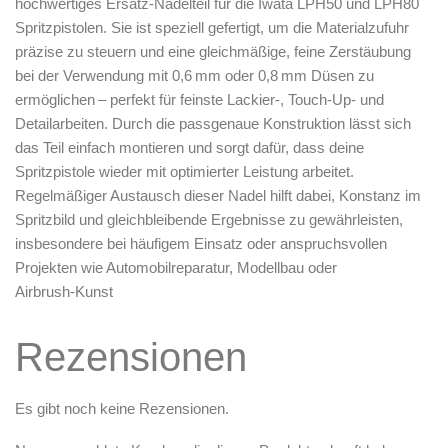
hochwertiges
Ersatz‑Nadelteil
für die
Iwata LPH50 und LPH80
Zubehör & Ausstattung
Spritzpistolen
. Sie ist speziell gefertigt, um die
Materialzufuhr
präzise zu steuern
und eine gleichmäßige, feine Zerstäubung
Arbeitsplatz & Zubehör
bei der Verwendung mit 0,6 mm oder 0,8 mm Düsen zu
Leerbehälter & Mischzubehör
ermöglichen – perfekt für feinste Lackier‑, Touch‑Up‑ und
Spezialliteratur & Anleitungen
Detailarbeiten. Durch die
passgenaue Konstruktion
lässt sich
Gutscheine
das Teil einfach montieren und sorgt dafür, dass deine
Spritzpistole wieder mit
optimierter Leistung
arbeitet.
Regelmäßiger Austausch dieser Nadel hilft dabei,
Konstanz im
X
Spritzbild und gleichbleibende Ergebnisse
zu gewährleisten,
insbesondere bei häufigem Einsatz oder anspruchsvollen
Projekten wie Automobilreparatur, Modellbau oder
Airbrush‑Kunst
Rezensionen
Es gibt noch keine Rezensionen.