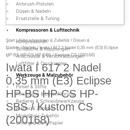
Airbrush-Pistolen
Düsen & Nadeln
Ersatzteile & Tuning
Kompressoren & Lufttechnik
Start
/
Airbrushpistolen & Zubehör
/
Düsen &
Kompressoren
Nadeln
/
Nadeln
/ Iwata I 617 2 Nadel 0,35 mm (E3) Eclipse
Schläuche & Kupplungen
HP-BS HP-CS HP-SBS / Kustom CS (200168)
Anschlüsse & Verschraubungen
Luftfilter & Druckregler
Iwata I 617 2 Nadel
Werkzeuge & Malzubehör
0,35 mm (E3) Eclipse
Pinsel & Stifte
HP-BS HP-CS HP-
Pinstriping & Linienführung
Radierer & Schneidewerkzeuge
SBS / Kustom CS
Plotter & Zubehör
Modellbau-Zubehör
(200168)
Untergründe & Papier