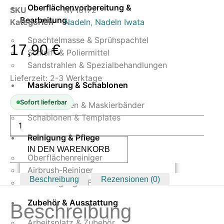
Oberflächenvorbereitung &
SKU
IW-I6172
Bearbeitung
Kategorien
Nadeln
,
Nadeln Iwata
Spachtelmasse & Sprühspachtel
17,90
€
Schleif- & Poliermittel
Sandstrahlen & Spezialbehandlungen
Lieferzeit:
2-3 Werktage
Maskierung & Schablonen
Sofort lieferbar
Maskierfolien & Maskierbänder
Schablonen & Templates
Iwata
I
617
Reinigung & Pflege
2
IN DEN WARENKORB
Nadel
Oberflächenreiniger
0,35
mm
Airbrush-Reiniger
(E3)
Beschreibung
Rezensionen (0)
Eclipse
Luftreinigung & Filter
HP-
BS
Zubehör & Ausstattung
Beschreibung
HP-
CS
HP-
Arbeitsplatz & Zubehör