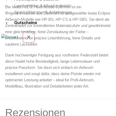
SBS
Leerbehälter & Mischzubehör
Die
Iwata I‑6172 Fluid Needle 0,35 mm
ist ein
/
Kustom
Spezialliteratur & Anleitungen
Original‑Ersatzteil
aus Edelstahl für ausgewählte
Iwata Eclipse
CS
Airbrush‑Modelle
wie
HP‑BS, HP‑CS & HP‑SBS
. Sie dient als
(200168)
Gutscheine
Menge
Zentralnadel
zur
kontrollierten Materialzufuhr
und gewährleistet
eine gleichmäßige, feine Zerstäubung der Farbe –
X
entscheidend für
präzise Linienführung, feine Details und
saubere Lackbilder
.
Dank hochwertiger Fertigung aus
rostfreiem Federstahl
bietet
diese Nadel
hohe Beständigkeit, lange Lebensdauer und
präzise Passform
. Sie lässt sich einfach im Airbrush
installieren und sorgt dafür, dass deine Pistole wieder mit
optimierter Leistung
arbeitet – ideal für Profi‑Airbrush,
Modellbau, Illustration und Detailarbeiten jeder Art.
Rezensionen