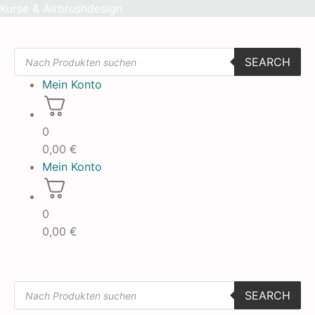
Skip
Kurse & Airbrushdesign
to
content
Products
SEARCH
search
Mein Konto
0
0,00
€
Mein Konto
0
0,00
€
Products
SEARCH
search