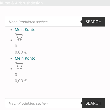
Skip
Kurse & Airbrushdesign
to
content
Products
SEARCH
search
Mein Konto
0
0,00
€
Mein Konto
0
0,00
€
Products
SEARCH
search