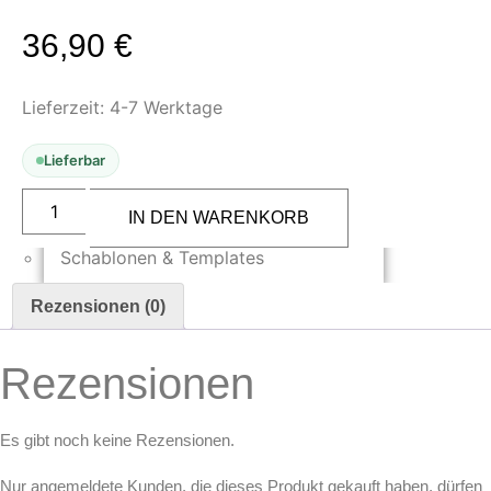
Oberflächenvorbereitung &
36,90
€
Bearbeitung
Spachtelmasse & Sprühspachtel
Lieferzeit:
4-7 Werktage
Schleif- & Poliermittel
Sandstrahlen & Spezialbehandlungen
Lieferbar
Maskierung & Schablonen
Iwata
I
IN DEN WARENKORB
Maskierfolien & Maskierbänder
535
1D
Schablonen & Templates
Kronenkappe
Custom
Micron
Reinigung & Pflege
Rezensionen (0)
(200260)
Menge
Oberflächenreiniger
Rezensionen
Airbrush-Reiniger
Luftreinigung & Filter
Es gibt noch keine Rezensionen.
Zubehör & Ausstattung
Nur angemeldete Kunden, die dieses Produkt gekauft haben, dürfen
Arbeitsplatz & Zubehör