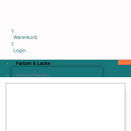
Warenkorb
Login
Farben & Lacke
Airbrushfarben
Pinselfarben & Farbsätze
Pigmente & Effektmittel
Lacke & Versiegelungen
Farbzusätze & Verdünner
Airbrushpistolen & Zubehör
Airbrush-Sets