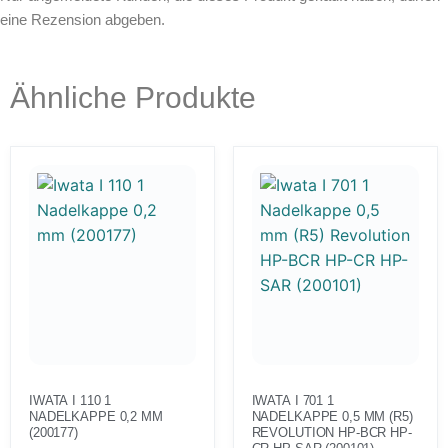
eine Rezension abgeben.
Leerbehälter & Mischzubehör
Spezialliteratur & Anleitungen
Gutscheine
Ähnliche Produkte
X
IWATA I 110 1
IWATA I 701 1
NADELKAPPE 0,2 MM
NADELKAPPE 0,5 MM (R5)
(200177)
REVOLUTION HP-BCR HP-