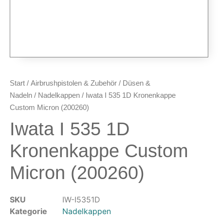
Airbrush-Pistolen
Düsen & Nadeln
Ersatzteile & Tuning
Kompressoren & Lufttechnik
Kompressoren
Schläuche & Kupplungen
Start
/
Airbrushpistolen & Zubehör
/
Düsen &
Anschlüsse & Verschraubungen
Nadeln
/
Nadelkappen
/ Iwata I 535 1D Kronenkappe
Luftfilter & Druckregler
Custom Micron (200260)
Iwata I 535 1D
Werkzeuge & Malzubehör
Pinsel & Stifte
Kronenkappe Custom
Pinstriping & Linienführung
Micron (200260)
Radierer & Schneidewerkzeuge
Plotter & Zubehör
Modellbau-Zubehör
SKU
IW-I5351D
Untergründe & Papier
Kategorie
Nadelkappen