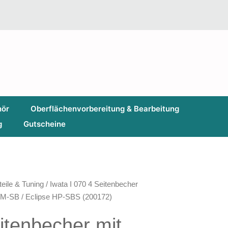
hör
Oberflächenvorbereitung & Bearbeitung
g
Gutscheine
teile & Tuning
/ Iwata I 070 4 Seitenbecher
 CM-SB / Eclipse HP-SBS (200172)
itenbecher mit