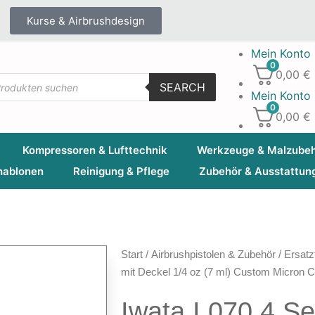
Kurse & Airbrushdesign
Mein Konto
0
0,00
€
SEARCH
Mein Konto
0
0,00
€
Kompressoren & Lufttechnik
Werkzeuge & Malzube
hablonen
Reinigung & Pflege
Zubehör & Ausstattun
Start
/
Airbrushpistolen & Zubehör
/
Ersatz
mit Deckel 1/4 oz (7 ml) Custom Micron
Iwata I 070 4 Se