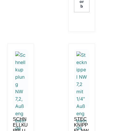
or
b
SCHN
STEC
ELLKU
KNIPP
PPLU
EL NW