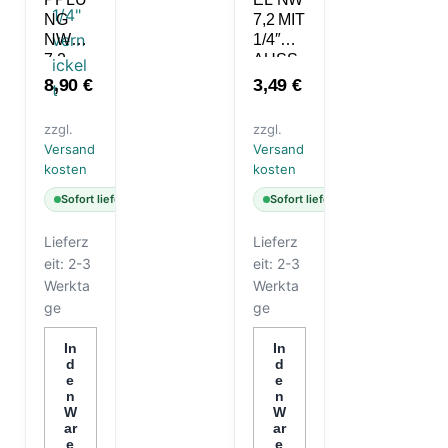
NG
7,2 MIT
NW
1/4″
7,2,
AUSSE
AUSSE
NGEW
8,90
€
3,49
€
NGEW
INDE
INDE
zzgl.
zzgl.
1/4″ V
Versand
Versand
ERNIC
kosten
kosten
KELT
Sofort lieferbar
Sofort lieferbar
Lieferz
Lieferz
eit:
2-3
eit:
2-3
Werkta
Werkta
ge
ge
In
In
d
d
e
e
n
n
W
W
ar
ar
e
e