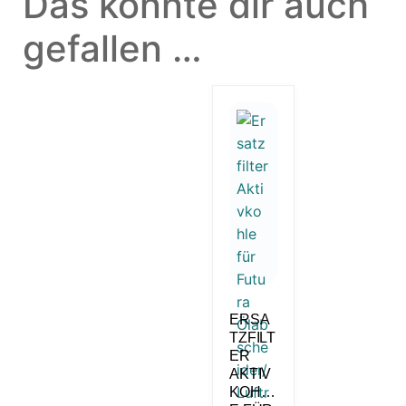
Das könnte dir auch
gefallen …
ERSA
TZFILT
ER
AKTIV
KOHL