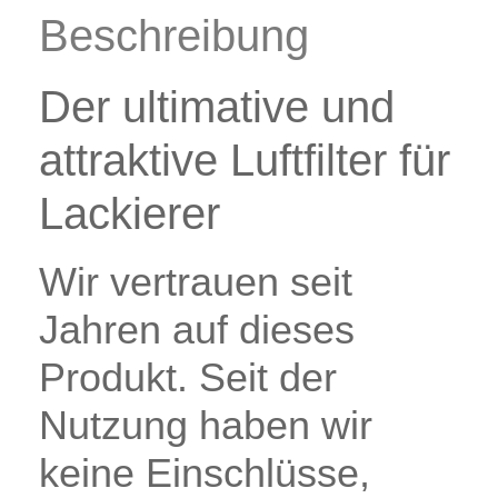
Zubehör & Ausstattung
Beschreibung
Arbeitsplatz & Zubehör
Leerbehälter & Mischzubehör
Der ultimative und
Spezialliteratur & Anleitungen
attraktive Luftfilter für
Gutscheine
Lackierer
X
Wir vertrauen seit
Jahren auf dieses
Produkt. Seit der
Nutzung haben wir
keine Einschlüsse,