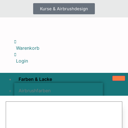
Kurse & Airbrushdesign
Warenkorb
Login
Farben & Lacke
Airbrushfarben
Pinselfarben & Farbsätze
Pigmente & Effektmittel
Lacke & Versiegelungen
Farbzusätze & Verdünner