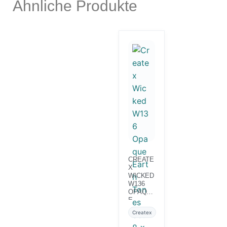
Ähnliche Produkte
CREATE
X
WICKED
W136
OPAQU
E
EARTH
Createx
TONES
SET 8 X