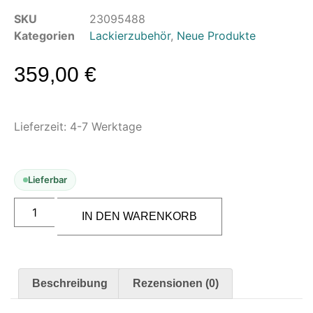
Modellbau-Zubehör
SKU
23095488
Untergründe & Papier
Kategorien
Lackierzubehör
,
Neue Produkte
Oberflächenvorbereitung &
359,00
€
Bearbeitung
Spachtelmasse & Sprühspachtel
Schleif- & Poliermittel
Lieferzeit:
4-7 Werktage
Sandstrahlen & Spezialbehandlungen
Maskierung & Schablonen
Lieferbar
Maskierfolien & Maskierbänder
Schablonen & Templates
IN DEN WARENKORB
Reinigung & Pflege
Oberflächenreiniger
Airbrush-Reiniger
Beschreibung
Rezensionen (0)
Luftreinigung & Filter