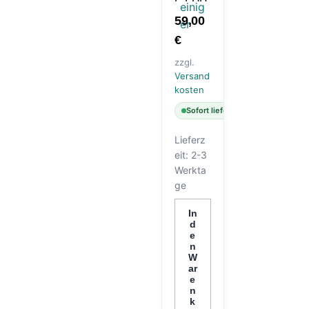
E FÜR
FUTU
59,00
RA
€
ÖLAB
SCHEI
zzgl.
DER/L
Versand
UFTR
kosten
EINIG
Sofort lieferbar
ER
Lieferz
eit:
2-3
Werkta
ge
In
d
e
n
W
ar
e
n
k