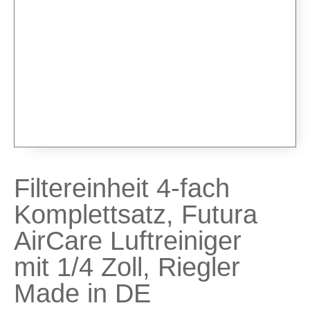
Airbrushpistolen & Zubehör
Airbrush-Sets
Airbrush-Pistolen
Düsen & Nadeln
Ersatzteile & Tuning
Kompressoren & Lufttechnik
Kompressoren
Schläuche & Kupplungen
Anschlüsse & Verschraubungen
Filtereinheit 4-fach
Luftfilter & Druckregler
Komplettsatz, Futura
Werkzeuge & Malzubehör
AirCare Luftreiniger
Pinsel & Stifte
mit 1/4 Zoll, Riegler
Pinstriping & Linienführung
Radierer & Schneidewerkzeuge
Made in DE
Plotter & Zubehör