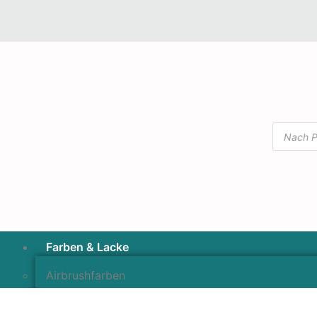
Farben & Lacke
Airbrushfarben
Pinselfarben & Farbsätze
Pigmente & Effektmittel