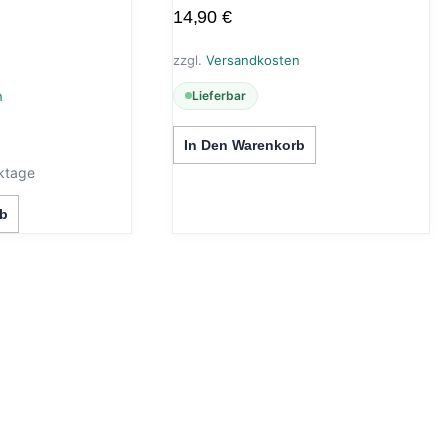
14,90
€
zzgl.
Versandkosten
Lieferbar
n
In Den Warenkorb
ktage
b