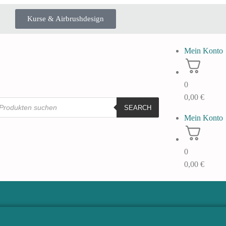
Kurse & Airbrushdesign
Mein Konto
0
0,00
€
SEARCH
Mein Konto
0
0,00
€