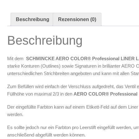
Oberflächenreiniger
Airbrush-Reiniger
Beschreibung
Rezensionen (0)
Luftreinigung & Filter
Zubehör & Ausstattung
Beschreibung
Arbeitsplatz & Zubehör
Leerbehälter & Mischzubehör
Mit dem
SCHMINCKE AERO COLOR® Professional LINER
L
Spezialliteratur & Anleitungen
starke Konturen (Outlines) sowie Signaturen in brillianter AER
unterschiedlichen Strichbreiten angeboten und kann mit allen Sta
Gutscheine
Zum Befüllen wird einfach der Verschluss aufgedreht, das Venti
X
Füllhöhe von maximal 2/3 in den
AERO COLOR® Professional
Der eingefüllte Farbton kann auf einem Etikett-Feld auf dem Li
werden.
Es sollte jedoch nur ein Farbton pro Leerstift eingefüllt werden,
anschließend abgefüllt werden können.