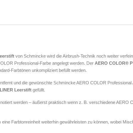
eerstift
von Schmincke wird die Airbrush-Technik noch weiter verfei
O COLOR Professional-Farbe angelegt werden. Der
AERO COLOR® Pro
ndard-Farbtönen unkompliziert befüllt werden.
l entfernt und die gewünschte Schmincke AERO COLOR Professional Air
 LINER
Leerstift
gefüllt.
ner notiert werden – äußerst praktisch wenn z. B. verschiedene AE
 um eine Farbtonreinheit weiterhin gewährleisten zu können, wobei Mis