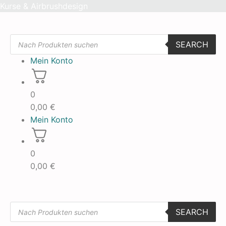
Skip
Kurse & Airbrushdesign
to
content
Products
SEARCH
search
Mein Konto
0
0,00
€
Mein Konto
0
0,00
€
Products
SEARCH
search