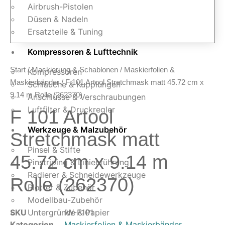
Airbrush-Pistolen
Düsen & Nadeln
Ersatzteile & Tuning
Kompressoren & Lufttechnik
Start
/
Maskierung & Schablonen
/
Maskierfolien &
Kompressoren
Maskierbänder
/ F 101 Artool Stretchmask matt 45.72 cm x
Schläuche & Kupplungen
9.14 m Rolle (262370)
Anschlüsse & Verschraubungen
Luftfilter & Druckregler
F 101 Artool
Werkzeuge & Malzubehör
Stretchmask matt
Pinsel & Stifte
45.72 cm x 9.14 m
Pinstriping & Linienführung
Radierer & Schneidewerkzeuge
Rolle (262370)
Plotter & Zubehör
Modellbau-Zubehör
SKU
Untergründe & Papier
IW-F101
Kategorien
Maskierfolien & Maskierbänder
,