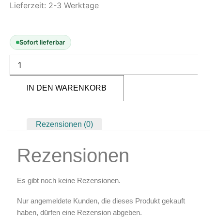
Lieferzeit:
Modellbau-Zubehör
2-3 Werktage
Untergründe & Papier
Oberflächenvorbereitung &
Sofort lieferbar
Bearbeitung
Spachtelmasse & Sprühspachtel
Schleif- & Poliermittel
IN DEN WARENKORB
Sandstrahlen & Spezialbehandlungen
Maskierung & Schablonen
Rezensionen (0)
Maskierfolien & Maskierbänder
Schablonen & Templates
Rezensionen
Reinigung & Pflege
Es gibt noch keine Rezensionen.
Oberflächenreiniger
Airbrush-Reiniger
Nur angemeldete Kunden, die dieses Produkt gekauft
Luftreinigung & Filter
haben, dürfen eine Rezension abgeben.