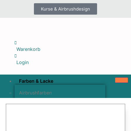
Kurse & Airbrushdesign
Warenkorb
Login
Farben & Lacke
Airbrushfarben
Pinselfarben & Farbsätze
Pigmente & Effektmittel
Lacke & Versiegelungen
Farbzusätze & Verdünner