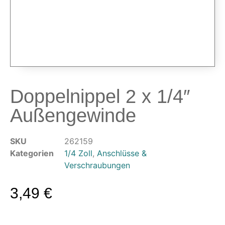
Airbrushpistolen & Zubehör
Airbrush-Sets
Airbrush-Pistolen
Düsen & Nadeln
Ersatzteile & Tuning
Kompressoren & Lufttechnik
Doppelnippel 2 x 1/4″
Kompressoren
Außengewinde
Schläuche & Kupplungen
Anschlüsse & Verschraubungen
Luftfilter & Druckregler
SKU
262159
Kategorien
1/4 Zoll
,
Anschlüsse &
Werkzeuge & Malzubehör
Verschraubungen
Pinsel & Stifte
3,49
€
Pinstriping & Linienführung
Radierer & Schneidewerkzeuge
Plotter & Zubehör