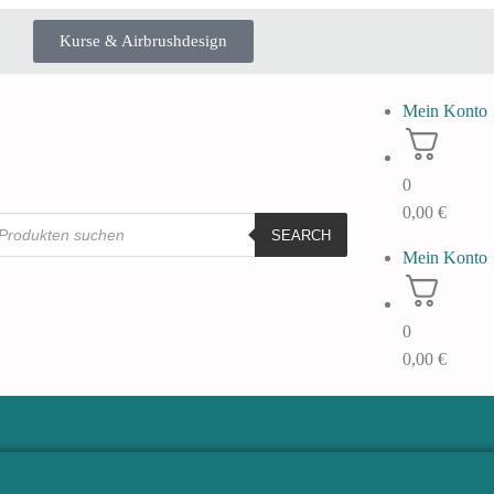
Kurse & Airbrushdesign
Mein Konto
0
0,00
€
SEARCH
Mein Konto
0
0,00
€