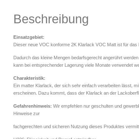
Oberflächenreiniger
Beschreibung
Airbrush-Reiniger
Luftreinigung & Filter
Zubehör & Ausstattung
Einsatzgebiet:
Dieser neue VOC konforme 2K Klarlack VOC Matt ist für das La
Arbeitsplatz & Zubehör
Leerbehälter & Mischzubehör
Dadurch das kleine Mengen bedarfsgerecht angerührt werden k
Spezialliteratur & Anleitungen
kann bei entsprechender Lagerung viele Monate verwendet we
Gutscheine
Charakteristik:
Ein matter Klarlack, der sich sehr einfach verarbeiten lässt, m
X
erscheinen. Dazu kommt, dass der Klarlack an der Lackoberflä
Gefahrenhinweis:
Wir empfehlen nur geschulten und gewerbl
Hinweise zur
fachgerechten und sicheren Nutzung dieses Produktes vermit