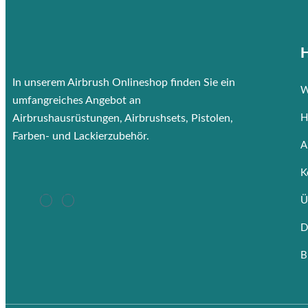
H
In unserem Airbrush Onlineshop finden Sie ein
W
umfangreiches Angebot an
Airbrushausrüstungen, Airbrushsets, Pistolen,
H
Farben- und Lackierzubehör.
A
K
Ü
D
B