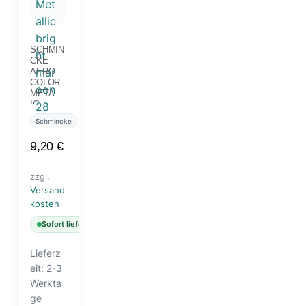
SCHMIN
CKE
AERO
COLOR
METALL
IC
BRIGHT
Schmincke
MAROO
N 28 ML
9,20
€
zzgl.
Versand
kosten
Sofort lieferbar
Lieferz
eit:
2-3
Werkta
ge