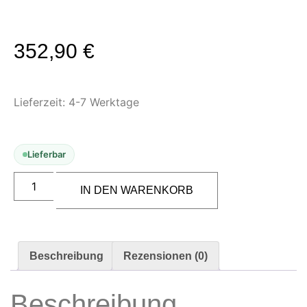
Zubehör & Ausstattung
Arbeitsplatz & Zubehör
352,90
€
Leerbehälter & Mischzubehör
Spezialliteratur & Anleitungen
Gutscheine
Lieferzeit:
4-7 Werktage
X
Lieferbar
IN DEN WARENKORB
Beschreibung
Rezensionen (0)
Beschreibung