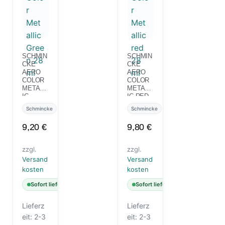
SCHMIN
SCHMIN
CKE
CKE
AERO
AERO
COLOR
COLOR
METALL
METALL
IC
IC RED
GREEN
28 ML
Schmincke
Schmincke
28 ML
9,20
€
9,80
€
zzgl.
zzgl.
Versand
Versand
kosten
kosten
Sofort lieferbar
Sofort lieferbar
Lieferz
Lieferz
eit:
2-3
eit:
2-3