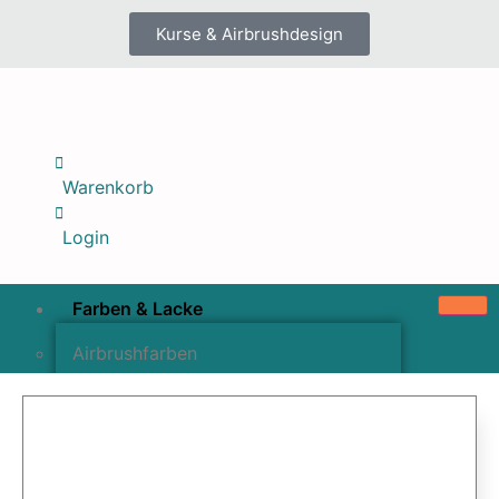
Kurse & Airbrushdesign
Warenkorb
Login
Farben & Lacke
Airbrushfarben
Pinselfarben & Farbsätze
Pigmente & Effektmittel
Lacke & Versiegelungen
Farbzusätze & Verdünner