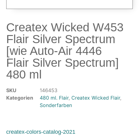
Modellbau-Zubehör
Untergründe & Papier
Oberflächenvorbereitung &
Createx Wicked W453
Bearbeitung
Flair Silver Spectrum
Spachtelmasse & Sprühspachtel
[wie Auto-Air 4446
Schleif- & Poliermittel
Flair Silver Spectrum]
Sandstrahlen & Spezialbehandlungen
480 ml
Maskierung & Schablonen
Maskierfolien & Maskierbänder
SKU
146453
Schablonen & Templates
Kategorien
480 ml. Flair
,
Createx Wicked Flair
,
Reinigung & Pflege
Sonderfarben
Oberflächenreiniger
Airbrush-Reiniger
createx-colors-catalog-2021
Luftreinigung & Filter