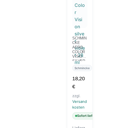
SCHMIN
CKE
AERO
COLOR
VISION
SILVER
VIOLET
Schmincke
28 ML
18,20
€
zzgl.
Versand
kosten
Sofort lieferbar
Lieferz