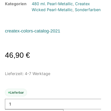
Kategorien
480 ml. Pearl-Metallic
,
Createx
Untergründe & Papier
Wicked Pearl-Metallic
,
Sonderfarben
Oberflächenvorbereitung &
Bearbeitung
createx-colors-catalog-2021
Spachtelmasse & Sprühspachtel
Schleif- & Poliermittel
Sandstrahlen & Spezialbehandlungen
46,90
€
Maskierung & Schablonen
Maskierfolien & Maskierbänder
Schablonen & Templates
Lieferzeit:
4-7 Werktage
Reinigung & Pflege
Oberflächenreiniger
Lieferbar
Airbrush-Reiniger
Luftreinigung & Filter