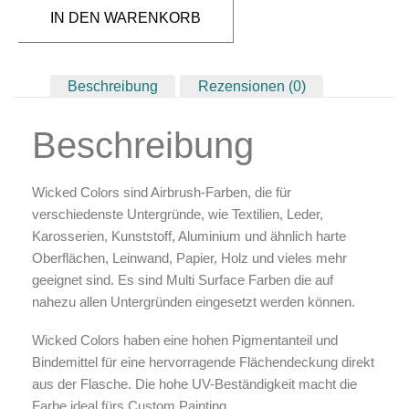
Zubehör & Ausstattung
IN DEN WARENKORB
Arbeitsplatz & Zubehör
Leerbehälter & Mischzubehör
Spezialliteratur & Anleitungen
Beschreibung
Rezensionen (0)
Gutscheine
Beschreibung
X
Wicked
Colors sind Airbrush-Farben, die für
verschiedenste Untergründe, wie Textilien, Leder,
Karosserien, Kunststoff, Aluminium und ähnlich harte
Oberflächen, Leinwand, Papier, Holz und vieles mehr
geeignet sind. Es sind Multi Surface Farben die auf
nahezu allen Untergründen eingesetzt werden können.
Wicked Colors haben eine hohen Pigmentanteil und
Bindemittel für eine hervorragende Flächendeckung direkt
aus der Flasche. Die hohe UV-Beständigkeit macht die
Farbe ideal fürs Custom Painting.