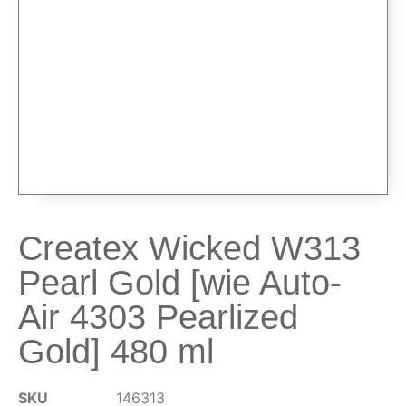
Airbrush-Sets
Airbrush-Pistolen
Düsen & Nadeln
Ersatzteile & Tuning
Kompressoren & Lufttechnik
Kompressoren
Schläuche & Kupplungen
Anschlüsse & Verschraubungen
Createx Wicked W313
Luftfilter & Druckregler
Pearl Gold [wie Auto-
Werkzeuge & Malzubehör
Air 4303 Pearlized
Pinsel & Stifte
Pinstriping & Linienführung
Gold] 480 ml
Radierer & Schneidewerkzeuge
Plotter & Zubehör
SKU
146313
Modellbau-Zubehör