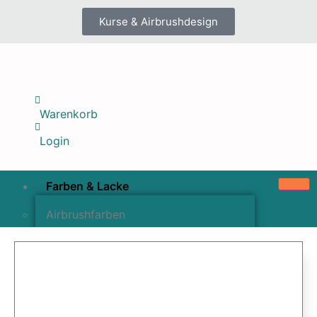
Kurse & Airbrushdesign
Warenkorb
Login
Farben & Lacke
Airbrushfarben
Pinselfarben & Farbsätze
Pigmente & Effektmittel
Lacke & Versiegelungen
Farbzusätze & Verdünner
Airbrushpistolen & Zubehör