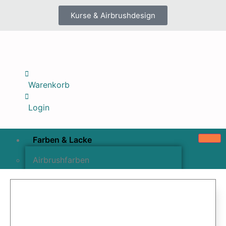
Kurse & Airbrushdesign
Warenkorb
Login
Farben & Lacke
Airbrushfarben
Pinselfarben & Farbsätze
Pigmente & Effektmittel
Lacke & Versiegelungen
Farbzusätze & Verdünner