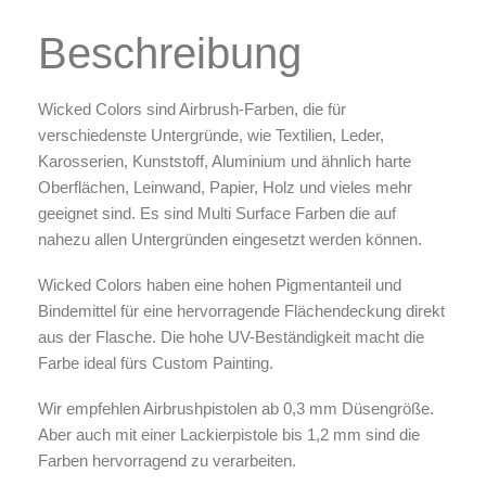
Zubehör & Ausstattung
Beschreibung
Arbeitsplatz & Zubehör
Leerbehälter & Mischzubehör
Wicked
Colors sind Airbrush-Farben, die für
Spezialliteratur & Anleitungen
verschiedenste Untergründe, wie Textilien, Leder,
Gutscheine
Karosserien, Kunststoff, Aluminium und ähnlich harte
Oberflächen, Leinwand, Papier, Holz und vieles mehr
geeignet sind. Es sind Multi Surface Farben die auf
X
nahezu allen Untergründen eingesetzt werden können.
Wicked Colors haben eine hohen Pigmentanteil und
Bindemittel für eine hervorragende Flächendeckung direkt
aus der Flasche. Die hohe UV-Beständigkeit macht die
Farbe ideal fürs Custom Painting.
Wir empfehlen Airbrushpistolen ab 0,3 mm Düsengröße.
Aber auch mit einer Lackierpistole bis 1,2 mm sind die
Farben hervorragend zu verarbeiten.