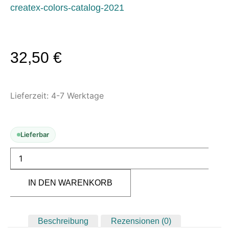
Modellbau-Zubehör
createx-colors-catalog-2021
Untergründe & Papier
Oberflächenvorbereitung &
Bearbeitung
32,50
€
Spachtelmasse & Sprühspachtel
Schleif- & Poliermittel
Lieferzeit:
4-7 Werktage
Sandstrahlen & Spezialbehandlungen
Maskierung & Schablonen
Lieferbar
Maskierfolien & Maskierbänder
Schablonen & Templates
Reinigung & Pflege
IN DEN WARENKORB
Oberflächenreiniger
Airbrush-Reiniger
Luftreinigung & Filter
Beschreibung
Rezensionen (0)