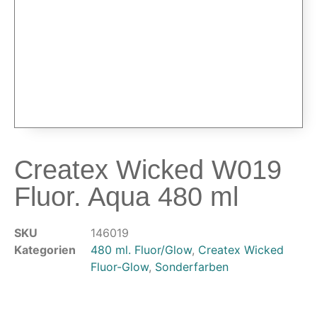
Airbrushpistolen & Zubehör
Airbrush-Sets
Airbrush-Pistolen
Düsen & Nadeln
Ersatzteile & Tuning
Kompressoren & Lufttechnik
Kompressoren
Createx Wicked W019
Schläuche & Kupplungen
Anschlüsse & Verschraubungen
Fluor. Aqua 480 ml
Luftfilter & Druckregler
Werkzeuge & Malzubehör
SKU
146019
Kategorien
480 ml. Fluor/Glow
,
Createx Wicked
Pinsel & Stifte
Fluor-Glow
,
Sonderfarben
Pinstriping & Linienführung
Radierer & Schneidewerkzeuge
Plotter & Zubehör