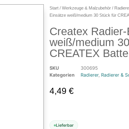
Start
/
Werkzeuge & Malzubehör
/
Radier
Einsätze weiß/medium 30 Stück für CREA
Createx Radier-
weiß/medium 30 
CREATEX Batter
SKU
300695
Kategorien
Radierer
,
Radierer & 
4,49
€
Lieferbar