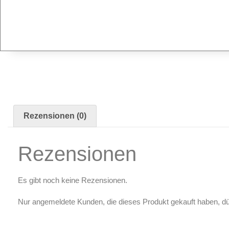
Radierer & Schneidewerkzeuge
Plotter & Zubehör
Modellbau-Zubehör
Untergründe & Papier
Oberflächenvorbereitung & Bearbeitung
Spachtelmasse & Sprühspachtel
Schleif- & Poliermittel
Sandstrahlen & Spezialbehandlungen
Rezensionen (0)
Maskierung & Schablonen
Rezensionen
Maskierfolien & Maskierbänder
Schablonen & Templates
Es gibt noch keine Rezensionen.
Reinigung & Pflege
Nur angemeldete Kunden, die dieses Produkt gekauft haben, d
Oberflächenreiniger
Airbrush-Reiniger