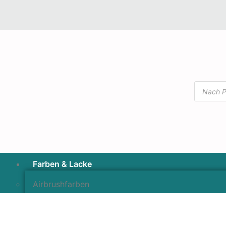
Farben & Lacke
Airbrushfarben
Pinselfarben & Farbsätze
Pigmente & Effektmittel
Lacke & Versiegelungen