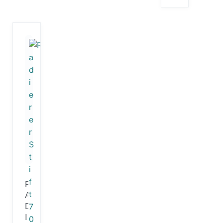
R
A
D
I