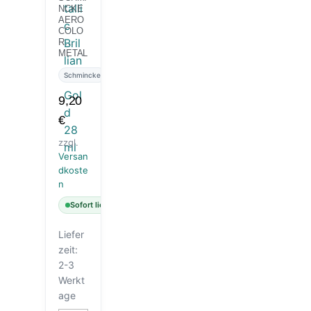
NCKE
AERO
COLO
R
METAL
LIC
BRILLI
Schmincke
ANT
GOLD
9,20
28 ML
€
zzgl.
Versan
dkoste
n
Sofort lieferbar
Liefer
zeit:
2-3
Werkt
age