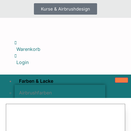
Kurse & Airbrushdesign
Warenkorb
Login
Farben & Lacke
Airbrushfarben
Pinselfarben & Farbsätze
Pigmente & Effektmittel
Lacke & Versiegelungen
Farbzusätze & Verdünner