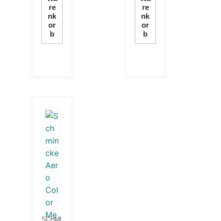
Re
Re
Nk
Nk
Or
Or
B
B
SCHMI