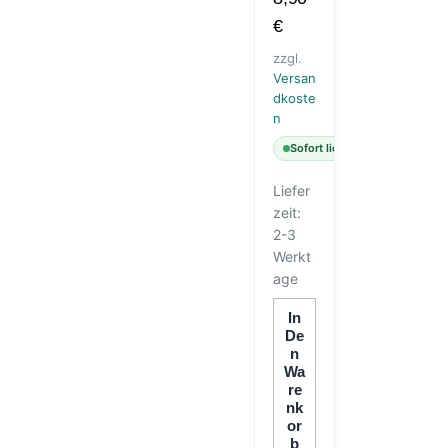
€
zzgl.
Versan
dkoste
n
Sofort lieferbar
Liefer
zeit:
2-3
Werkt
age
In
De
N
Wa
Re
Nk
Or
B