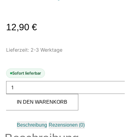
Modellbau-Zubehör
Untergründe & Papier
Oberflächenvorbereitung &
12,90
€
Bearbeitung
Spachtelmasse & Sprühspachtel
Lieferzeit:
2-3 Werktage
Schleif- & Poliermittel
Sandstrahlen & Spezialbehandlungen
Maskierung & Schablonen
Sofort lieferbar
Maskierfolien & Maskierbänder
Schablonen & Templates
IN DEN WARENKORB
Reinigung & Pflege
Oberflächenreiniger
Airbrush-Reiniger
Beschreibung
Rezensionen (0)
Luftreinigung & Filter