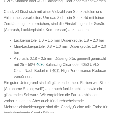
UVLS Klarlack oder 4030 Balancing Clear angemischt werden.
Candy₂O
lässt sich mit einer Vielzahl von Spritzpistolen und
Airbrushes verarbeiten. Um das Ziel – ein Spritzbild mit feiner
Zerstäubung – zu erreichen, sind die Einstellungen der Geräte
(Airbrush, Lackierpistole, Kompressor) anzupassen.
Lackierpistole: 1.0 – 1.5 mm Düsengröße, 1.8 – 2.0 bar
Mini-Lackierpistole: 0.8 – 1.0 mm Düsengröße, 1.8 – 2.0
bar
Airbrush: 0.18 – 0.5 mm Düsengröße, generell gemischt
mit 25 – 50%
4030
Balancing Clear oder 4050 UVLS
Clear. Nach Bedarf mit
4011
High Performance Reducer
verdünnen.
Ein guter Untergrund sind oft glänzendes helle Farben wie Silber
(Autoborne Sealer, weiß) aber auch funkle schichten wie ein
glänzendes Schwarz. Wir empfehlen die Farbkombination
vorher zu testen. Aber auch für durchscheinende
Mehrschichtlackierungen sind die
Candy₂O
eine tolle Farbe für
beeindruckende Candy Effekte.