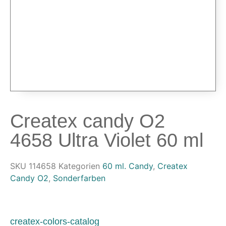
Airbrushpistolen & Zubehör
Airbrush-Sets
Airbrush-Pistolen
Düsen & Nadeln
Ersatzteile & Tuning
Kompressoren & Lufttechnik
Kompressoren
Createx candy O2
Schläuche & Kupplungen
Anschlüsse & Verschraubungen
4658 Ultra Violet 60 ml
Luftfilter & Druckregler
Werkzeuge & Malzubehör
SKU
114658
Kategorien
60 ml. Candy
,
Createx
Candy O2
,
Sonderfarben
Pinsel & Stifte
Pinstriping & Linienführung
Radierer & Schneidewerkzeuge
Plotter & Zubehör
createx-colors-catalog