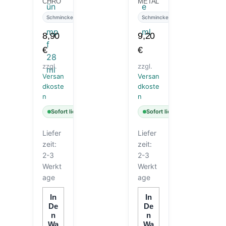
CHRO
METAL
MOXID
LIC
GRÜN
BLUE
Schmincke
Schmincke
STUM
28 ML
PF 28
8,90
9,20
ML
€
€
zzgl.
zzgl.
Versan
Versan
dkoste
dkoste
n
n
Sofort lieferbar
Sofort lieferbar
Liefer
Liefer
zeit:
zeit:
2-3
2-3
Werkt
Werkt
age
age
In
In
De
De
N
N
Wa
Wa