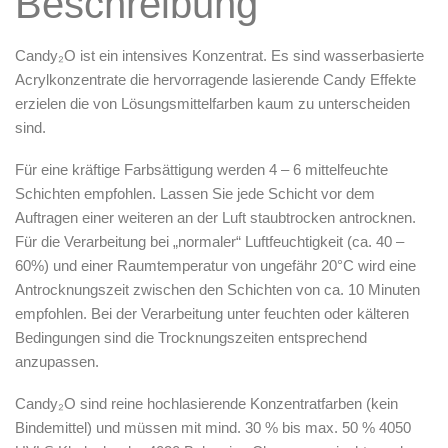
Beschreibung
Zubehör & Ausstattung
Candy₂O
ist ein intensives Konzentrat. Es sind wasserbasierte
Arbeitsplatz & Zubehör
Acrylkonzentrate die hervorragende lasierende Candy Effekte
Leerbehälter & Mischzubehör
erzielen die von Lösungsmittelfarben kaum zu unterscheiden
Spezialliteratur & Anleitungen
sind.
Gutscheine
Für eine kräftige Farbsättigung werden 4 – 6 mittelfeuchte
Schichten empfohlen. Lassen Sie jede Schicht vor dem
X
Auftragen einer weiteren an der Luft staubtrocken antrocknen.
Für die Verarbeitung bei „normaler“ Luftfeuchtigkeit (ca. 40 –
60%) und einer Raumtemperatur von ungefähr 20°C wird eine
Antrocknungszeit zwischen den Schichten von ca. 10 Minuten
empfohlen. Bei der Verarbeitung unter feuchten oder kälteren
Bedingungen sind die Trocknungszeiten entsprechend
anzupassen.
Candy₂O
sind reine hochlasierende Konzentratfarben (kein
Bindemittel) und müssen mit mind. 30 % bis max. 50 % 4050