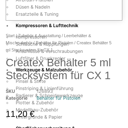
Düsen & Nadeln
Ersatzteile & Tuning
Kompressoren & Lufttechnik
Start
/
Zubehör & Ausstattung
/
Leerbehälter &
Kompressoren
Mischzubehör
/
Behälter für Pistolen
/ Createx Behälter 5
Schläuche & Kupplungen
ml Stecksystem für CX 1
Anschlüsse & Verschraubungen
Luftfilter & Druckregler
Createx Behälter 5 ml
Werkzeuge & Malzubehör
Stecksystem für CX 1
Pinsel & Stifte
Pinstriping & Linienführung
SKU
126893
Radierer & Schneidewerkzeuge
Kategorie
Behälter für Pistolen
Plotter & Zubehör
Modellbau-Zubehör
11,20
€
Untergründe & Papier