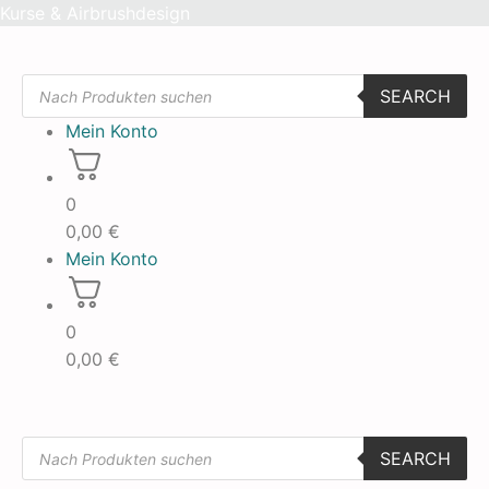
Skip
Kurse & Airbrushdesign
to
content
Products
SEARCH
search
Mein Konto
0
0,00
€
Mein Konto
0
0,00
€
Products
SEARCH
search