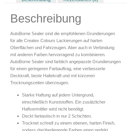
Zubehör & Ausstattung
Beschreibung
Arbeitsplatz & Zubehör
Leerbehälter & Mischzubehör
Spezialliteratur & Anleitungen
AutoBorne Sealer sind die empfohlenen Grundierungen
für alle Createx Colours Lackierungen auf harten
Gutscheine
Oberflächen und Fahrzeugen. Aber auch in Verbindung
mit anderen Farben hervorragend zu kombinieren.
X
AutoBorne Sealer sind farblich angepasste Grundierungen
für einen geringeren Farbauftrag, eine verbesserte
Deckkraft, beste Haltekraft und mit kürzeren
Trocknungszeiten überzeugen.
Starke Haftung auf jedem Untergrund,
einschließlich Kunststoffen. Ein zusätzlicher
Haftvermittler wird nicht benötigt.
Deckt fantastisch in nur 2 Schichten.
Trocknet schnell zu einem ebenen, harten Finish,
sodass darüberliegende Farben einen perfekt