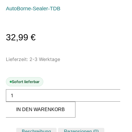
Modellbau-Zubehör
AutoBorne-Sealer-TDB
Untergründe & Papier
Oberflächenvorbereitung &
Bearbeitung
32,99
€
Spachtelmasse & Sprühspachtel
Schleif- & Poliermittel
Sandstrahlen & Spezialbehandlungen
Lieferzeit:
2-3 Werktage
Maskierung & Schablonen
Maskierfolien & Maskierbänder
Sofort lieferbar
Schablonen & Templates
Reinigung & Pflege
IN DEN WARENKORB
Oberflächenreiniger
Airbrush-Reiniger
Luftreinigung & Filter
Beschreibung
Rezensionen (0)