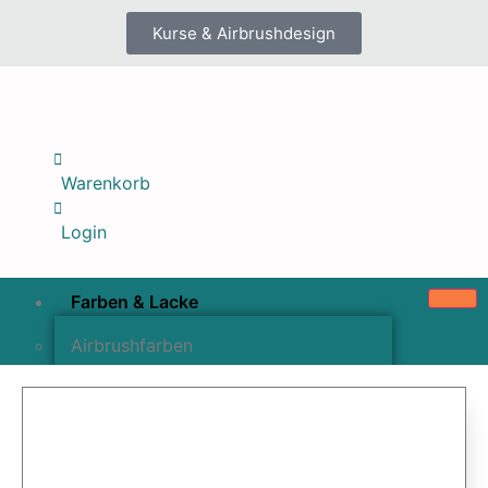
Kurse & Airbrushdesign
Warenkorb
Login
Farben & Lacke
Airbrushfarben
Pinselfarben & Farbsätze
Pigmente & Effektmittel
Lacke & Versiegelungen
Farbzusätze & Verdünner