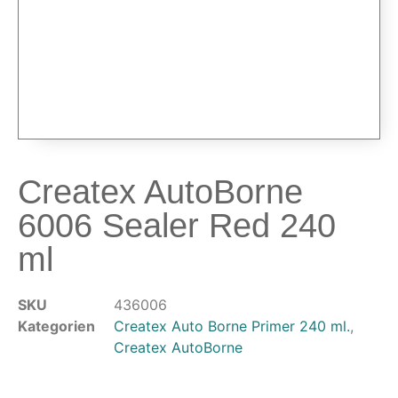
Airbrushpistolen & Zubehör
Airbrush-Sets
Airbrush-Pistolen
Düsen & Nadeln
Ersatzteile & Tuning
Kompressoren & Lufttechnik
Kompressoren
Createx AutoBorne
Schläuche & Kupplungen
6006 Sealer Red 240
Anschlüsse & Verschraubungen
Luftfilter & Druckregler
ml
Werkzeuge & Malzubehör
SKU
436006
Pinsel & Stifte
Kategorien
Createx Auto Borne Primer 240 ml.
,
Pinstriping & Linienführung
Createx AutoBorne
Radierer & Schneidewerkzeuge
Plotter & Zubehör