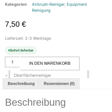
Oberflächenvorbereitung &
Kategorien
Airbrush-Reiniger
,
Equipment
Bearbeitung
Reinigung
Spachtelmasse & Sprühspachtel
7,50
€
Schleif- & Poliermittel
Sandstrahlen & Spezialbehandlungen
Lieferzeit:
2-3 Werktage
Maskierung & Schablonen
Maskierfolien & Maskierbänder
Sofort lieferbar
Schablonen & Templates
Createx
Airbrush-
IN DEN WARENKORB
Reinigung & Pflege
Reinigungsbürsten
Set
5
Oberflächenreiniger
Bürsten
Airbrush-Reiniger
grün,
Beschreibung
Rezensionen (0)
gold,
Luftreinigung & Filter
blau,
lila,
Zubehör & Ausstattung
rot
Beschreibung
Menge
Arbeitsplatz & Zubehör