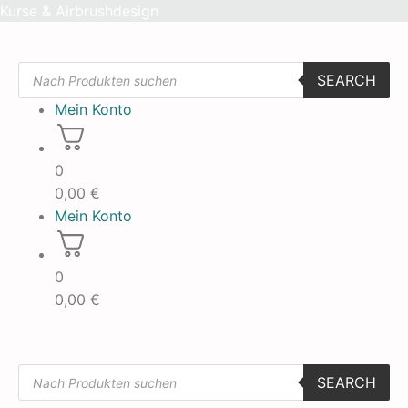
Skip
Kurse & Airbrushdesign
to
content
Products
SEARCH
search
Mein Konto
0
0,00
€
Mein Konto
0
0,00
€
Products
SEARCH
search