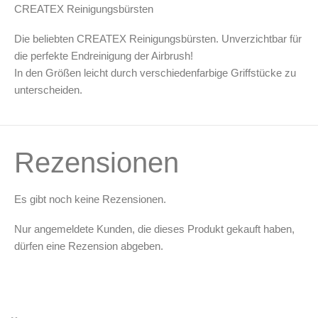
Leerbehälter & Mischzubehör
CREATEX Reinigungsbürsten
Spezialliteratur & Anleitungen
Die beliebten CREATEX Reinigungsbürsten. Unverzichtbar für
Gutscheine
die perfekte Endreinigung der Airbrush!
In den Größen leicht durch verschiedenfarbige Griffstücke zu
unterscheiden.
X
Rezensionen
Es gibt noch keine Rezensionen.
Nur angemeldete Kunden, die dieses Produkt gekauft haben,
dürfen eine Rezension abgeben.