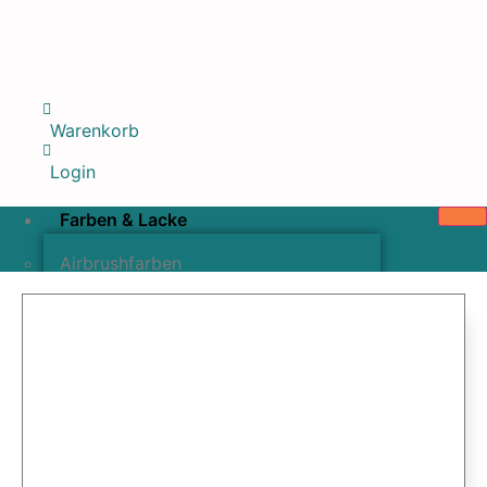
Warenkorb
Login
Farben & Lacke
Airbrushfarben
Pinselfarben & Farbsätze
Pigmente & Effektmittel
Lacke & Versiegelungen
Farbzusätze & Verdünner
Airbrushpistolen & Zubehör
Airbrush-Sets
Airbrush-Pistolen