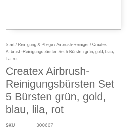
Düsen & Nadeln
Ersatzteile & Tuning
Kompressoren & Lufttechnik
Kompressoren
Schläuche & Kupplungen
Start
/
Reinigung & Pflege
/
Airbrush-Reiniger
/ Createx
Anschlüsse & Verschraubungen
Airbrush-Reinigungsbürsten Set 5 Bürsten grün, gold, blau,
Luftfilter & Druckregler
lila, rot
Createx Airbrush-
Werkzeuge & Malzubehör
Pinsel & Stifte
Reinigungsbürsten Set
Pinstriping & Linienführung
5 Bürsten grün, gold,
Radierer & Schneidewerkzeuge
Plotter & Zubehör
blau, lila, rot
Modellbau-Zubehör
Untergründe & Papier
SKU
300667