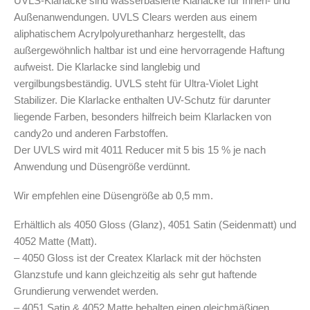
UVLS-Klarlacke sind wasserbasierte Klarlacke für Innen- und
Leerbehälter & Mischzubehör
Außenanwendungen. UVLS Clears werden aus einem
Spezialliteratur & Anleitungen
aliphatischem Acrylpolyurethanharz hergestellt, das
außergewöhnlich haltbar ist und eine hervorragende Haftung
Gutscheine
aufweist. Die Klarlacke sind langlebig und
vergilbungsbeständig. UVLS steht für Ultra-Violet Light
X
Stabilizer. Die Klarlacke enthalten UV-Schutz für darunter
liegende Farben, besonders hilfreich beim Klarlacken von
candy2o und anderen Farbstoffen.
Der UVLS wird mit 4011 Reducer mit 5 bis 15 % je nach
Anwendung und Düsengröße verdünnt.
Wir empfehlen eine Düsengröße ab 0,5 mm.
Erhältlich als 4050 Gloss (Glanz), 4051 Satin (Seidenmatt) und
4052 Matte (Matt).
– 4050 Gloss ist der Createx Klarlack mit der höchsten
Glanzstufe und kann gleichzeitig als sehr gut haftende
Grundierung verwendet werden.
– 4051 Satin & 4052 Matte behalten einen gleichmäßigen