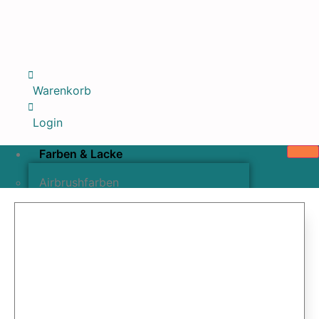
Warenkorb
Login
Farben & Lacke
Airbrushfarben
Pinselfarben & Farbsätze
Pigmente & Effektmittel
Lacke & Versiegelungen
Farbzusätze & Verdünner
Airbrushpistolen & Zubehör
Airbrush-Sets