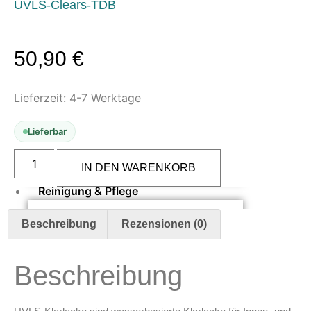
UVLS-Clears-TDB
Oberflächenvorbereitung &
Bearbeitung
50,90
€
Spachtelmasse & Sprühspachtel
Schleif- & Poliermittel
Sandstrahlen & Spezialbehandlungen
Lieferzeit:
4-7 Werktage
Maskierung & Schablonen
Lieferbar
Maskierfolien & Maskierbänder
Createx
Schablonen & Templates
4052
IN DEN WARENKORB
UVLS
Matte
Reinigung & Pflege
Clear
480
Oberflächenreiniger
ml
Beschreibung
Rezensionen (0)
Menge
Airbrush-Reiniger
Luftreinigung & Filter
Beschreibung
Zubehör & Ausstattung
Arbeitsplatz & Zubehör