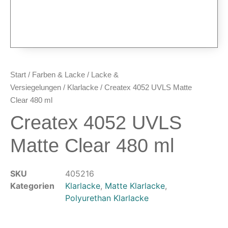
Airbrush-Pistolen
Düsen & Nadeln
Ersatzteile & Tuning
Kompressoren & Lufttechnik
Kompressoren
Start
/
Farben & Lacke
/
Lacke &
Schläuche & Kupplungen
Versiegelungen
/
Klarlacke
/ Createx 4052 UVLS Matte
Anschlüsse & Verschraubungen
Clear 480 ml
Luftfilter & Druckregler
Createx 4052 UVLS
Werkzeuge & Malzubehör
Matte Clear 480 ml
Pinsel & Stifte
Pinstriping & Linienführung
SKU
405216
Radierer & Schneidewerkzeuge
Kategorien
Klarlacke
,
Matte Klarlacke
,
Plotter & Zubehör
Polyurethan Klarlacke
Modellbau-Zubehör
Untergründe & Papier