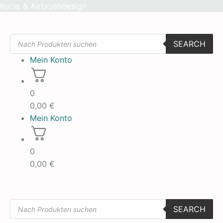
Skip
Kurse & Airbrushdesign
to
content
Products
SEARCH
search
Mein Konto
0
0,00
€
Mein Konto
0
0,00
€
Products
SEARCH
search