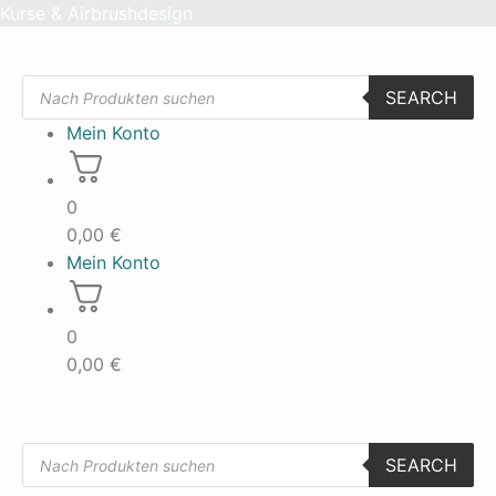
Skip
Kurse & Airbrushdesign
to
content
Products
SEARCH
search
Mein Konto
0
0,00
€
Mein Konto
0
0,00
€
Products
SEARCH
search