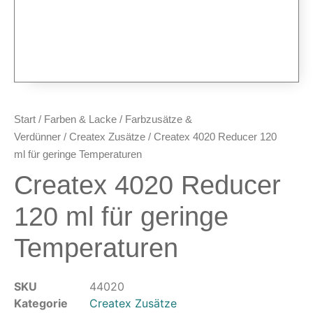
Airbrush-Pistolen
Düsen & Nadeln
Ersatzteile & Tuning
Kompressoren & Lufttechnik
Kompressoren
Schläuche & Kupplungen
Start
/
Farben & Lacke
/
Farbzusätze &
Anschlüsse & Verschraubungen
Verdünner
/
Createx Zusätze
/ Createx 4020 Reducer 120
Luftfilter & Druckregler
ml für geringe Temperaturen
Createx 4020 Reducer
Werkzeuge & Malzubehör
Pinsel & Stifte
120 ml für geringe
Pinstriping & Linienführung
Temperaturen
Radierer & Schneidewerkzeuge
Plotter & Zubehör
Modellbau-Zubehör
SKU
44020
Untergründe & Papier
Kategorie
Createx Zusätze