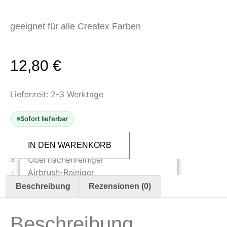
Oberflächenvorbereitung &
Bearbeitung
geeignet für alle Createx Farben
Spachtelmasse & Sprühspachtel
Schleif- & Poliermittel
12,80
€
Sandstrahlen & Spezialbehandlungen
Maskierung & Schablonen
Lieferzeit:
2-3 Werktage
Maskierfolien & Maskierbänder
Schablonen & Templates
Sofort lieferbar
Createx
Reinigung & Pflege
4020
IN DEN WARENKORB
Reducer
120
Oberflächenreiniger
ml
Airbrush-Reiniger
für
geringe
Luftreinigung & Filter
Beschreibung
Rezensionen (0)
Temperaturen
Menge
Zubehör & Ausstattung
Beschreibung
Arbeitsplatz & Zubehör