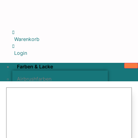
Warenkorb
Login
Farben & Lacke
Airbrushfarben
Pinselfarben & Farbsätze
Pigmente & Effektmittel
Lacke & Versiegelungen
Farbzusätze & Verdünner
Airbrushpistolen & Zubehör
Airbrush-Sets