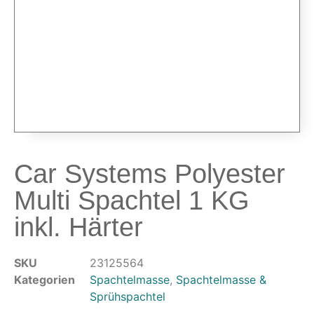
Airbrushpistolen & Zubehör
Airbrush-Sets
Airbrush-Pistolen
Düsen & Nadeln
Ersatzteile & Tuning
Kompressoren & Lufttechnik
Kompressoren
Schläuche & Kupplungen
Car Systems Polyester
Anschlüsse & Verschraubungen
Multi Spachtel 1 KG
Luftfilter & Druckregler
inkl. Härter
Werkzeuge & Malzubehör
Pinsel & Stifte
SKU
23125564
Pinstriping & Linienführung
Kategorien
Spachtelmasse
,
Spachtelmasse &
Radierer & Schneidewerkzeuge
Sprühspachtel
Plotter & Zubehör