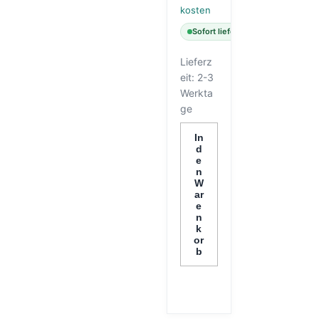
kosten
Sofort lieferbar
Lieferz
eit:
2-3
Werkta
ge
In
d
e
n
W
ar
e
n
k
or
b