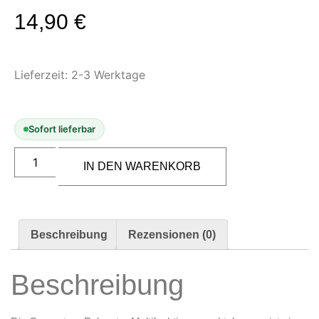
Modellbau-Zubehör
14,90
€
Untergründe & Papier
Oberflächenvorbereitung &
Bearbeitung
Lieferzeit:
2-3 Werktage
Spachtelmasse & Sprühspachtel
Schleif- & Poliermittel
Sofort lieferbar
Sandstrahlen & Spezialbehandlungen
Maskierung & Schablonen
IN DEN WARENKORB
Maskierfolien & Maskierbänder
Schablonen & Templates
Beschreibung
Rezensionen (0)
Reinigung & Pflege
Oberflächenreiniger
Beschreibung
Airbrush-Reiniger
Luftreinigung & Filter