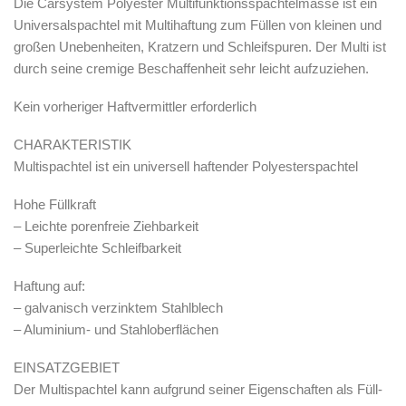
Die Carsystem Polyester Multifunktionsspachtelmasse ist ein
Zubehör & Ausstattung
Universalspachtel mit Multihaftung zum Füllen von kleinen und
großen Unebenheiten, Kratzern und Schleifspuren. Der Multi ist
Arbeitsplatz & Zubehör
durch seine cremige Beschaffenheit sehr leicht aufzuziehen.
Leerbehälter & Mischzubehör
Spezialliteratur & Anleitungen
Kein vorheriger Haftvermittler erforderlich
Gutscheine
CHARAKTERISTIK
Multispachtel ist ein universell haftender Polyesterspachtel
X
Hohe Füllkraft
– Leichte porenfreie Ziehbarkeit
– Superleichte Schleifbarkeit
Haftung auf:
– galvanisch verzinktem Stahlblech
– Aluminium- und Stahloberflächen
EINSATZGEBIET
Der Multispachtel kann aufgrund seiner Eigenschaften als Füll-