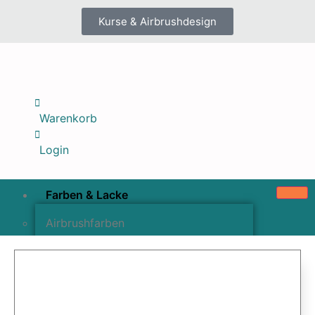
Kurse & Airbrushdesign
Warenkorb
Login
Farben & Lacke
Airbrushfarben
Pinselfarben & Farbsätze
Pigmente & Effektmittel
Lacke & Versiegelungen
Farbzusätze & Verdünner