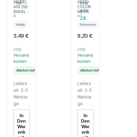
MODEL
AERO
AIR 250
COLOR
BRONZ
METALL
E
IC
GREEN
BRIGHT
Vallejo
Schmincke
17 ML
MAROO
N 28 ML
3,49
€
9,20
€
zzgl.
zzgl.
Versand
Versand
kosten
kosten
Sofort lieferbar
Sofort lieferbar
Lieferz
Lieferz
eit:
2-3
eit:
2-3
Werkta
Werkta
ge
ge
In
In
Den
Den
War
War
Enk
Enk