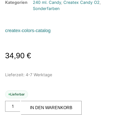
Kategorien
240 ml. Candy
,
Createx Candy O2
,
Modellbau-Zubehör
Sonderfarben
Untergründe & Papier
Oberflächenvorbereitung &
Bearbeitung
createx-colors-catalog
Spachtelmasse & Sprühspachtel
Schleif- & Poliermittel
Sandstrahlen & Spezialbehandlungen
34,90
€
Maskierung & Schablonen
Maskierfolien & Maskierbänder
Lieferzeit:
4-7 Werktage
Schablonen & Templates
Reinigung & Pflege
Lieferbar
Oberflächenreiniger
Airbrush-Reiniger
IN DEN WARENKORB
Luftreinigung & Filter