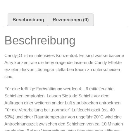
Zubehör & Ausstattung
Arbeitsplatz & Zubehör
Beschreibung
Rezensionen (0)
Leerbehälter & Mischzubehör
Spezialliteratur & Anleitungen
Beschreibung
Gutscheine
Candy₂O
ist ein intensives Konzentrat. Es sind wasserbasierte
X
Acrylkonzentrate die hervorragende lasierende Candy Effekte
erzielen die von Lösungsmittelfarben kaum zu unterscheiden
sind.
Für eine kräftige Farbsättigung werden 4 – 6 mittelfeuchte
Schichten empfohlen. Lassen Sie jede Schicht vor dem
Auftragen einer weiteren an der Luft staubtrocken antrocknen.
Für die Verarbeitung bei „normaler“ Luftfeuchtigkeit (ca. 40 –
60%) und einer Raumtemperatur von ungefähr 20°C wird eine
Antrocknungszeit zwischen den Schichten von ca. 10 Minuten
empfohlen. Bei der Verarbeitung unter feuchten oder kälteren