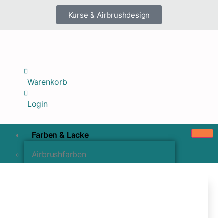
Kurse & Airbrushdesign
Warenkorb
Login
Farben & Lacke
Airbrushfarben
Pinselfarben & Farbsätze
Pigmente & Effektmittel
Lacke & Versiegelungen
Farbzusätze & Verdünner