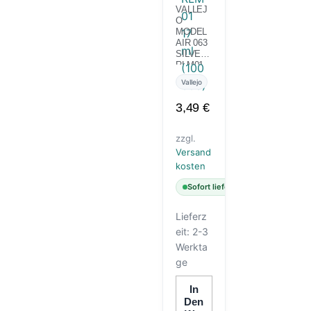
VALLEJ
O
MODEL
AIR 063
SILVER
RLM01
17 ML
Vallejo
(100663)
3,49
€
zzgl.
Versand
kosten
Sofort lieferbar
Lieferz
eit:
2-3
Werkta
ge
In
Den