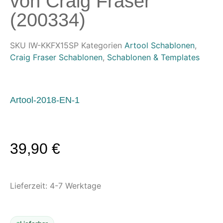
von Craig Fraser
Untergründe & Papier
(200334)
Oberflächenvorbereitung &
Bearbeitung
SKU
IW-KKFX15SP
Kategorien
Artool Schablonen
,
Craig Fraser Schablonen
,
Schablonen & Templates
Spachtelmasse & Sprühspachtel
Schleif- & Poliermittel
Sandstrahlen & Spezialbehandlungen
Artool-2018-EN-1
Maskierung & Schablonen
Maskierfolien & Maskierbänder
Schablonen & Templates
39,90
€
Reinigung & Pflege
Oberflächenreiniger
Lieferzeit:
4-7 Werktage
Airbrush-Reiniger
Luftreinigung & Filter