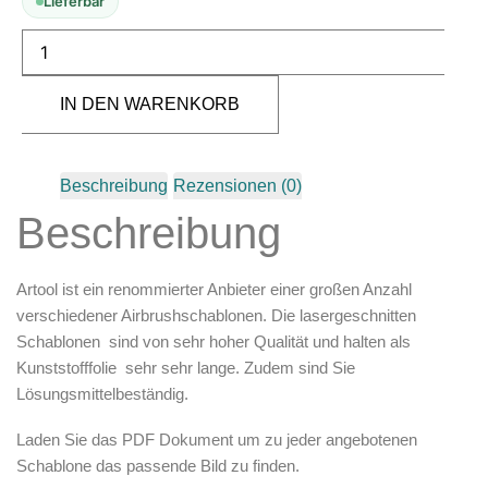
Lieferbar
Zubehör & Ausstattung
Arbeitsplatz & Zubehör
Leerbehälter & Mischzubehör
Spezialliteratur & Anleitungen
IN DEN WARENKORB
Gutscheine
Beschreibung
Rezensionen (0)
X
Beschreibung
Artool ist ein renommierter Anbieter einer großen Anzahl
verschiedener Airbrushschablonen. Die lasergeschnitten
Schablonen sind von sehr hoher Qualität und halten als
Kunststofffolie sehr sehr lange. Zudem sind Sie
Lösungsmittelbeständig.
Laden Sie das PDF Dokument um zu jeder angebotenen
Schablone das passende Bild zu finden.