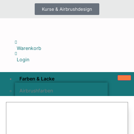
Kurse & Airbrushdesign
Warenkorb
Login
Farben & Lacke
Airbrushfarben
Pinselfarben & Farbsätze
Pigmente & Effektmittel
Lacke & Versiegelungen
Farbzusätze & Verdünner
Airbrushpistolen & Zubehör