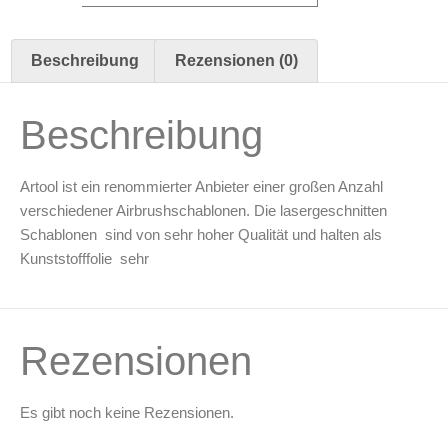
14
MS
Tiki
Master
Beschreibung
Rezensionen (0)
II
Mini
Series
(6
Beschreibung
Stk.)
Freihand
Airbrush
Schablonen
Artool ist ein renommierter Anbieter einer großen Anzahl
Set
verschiedener Airbrushschablonen. Die lasergeschnitten
von
Dennis
Schablonen sind von sehr hoher Qualität und halten als
Mathewson
Kunststofffolie sehr
(200419)
Menge
Rezensionen
Es gibt noch keine Rezensionen.