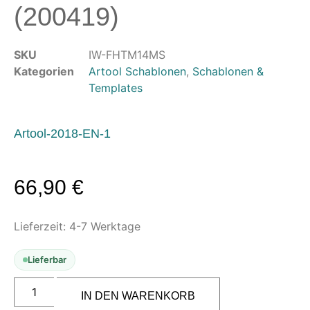
(200419)
Leerbehälter & Mischzubehör
Spezialliteratur & Anleitungen
SKU
IW-FHTM14MS
Gutscheine
Kategorien
Artool Schablonen
,
Schablonen &
Templates
X
Artool-2018-EN-1
66,90
€
Lieferzeit:
4-7 Werktage
Lieferbar
ARTOOL
FH
IN DEN WARENKORB
TM