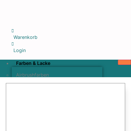
Warenkorb
Login
Farben & Lacke
Airbrushfarben
Pinselfarben & Farbsätze
Pigmente & Effektmittel
Lacke & Versiegelungen
Farbzusätze & Verdünner
Airbrushpistolen & Zubehör
Airbrush-Sets