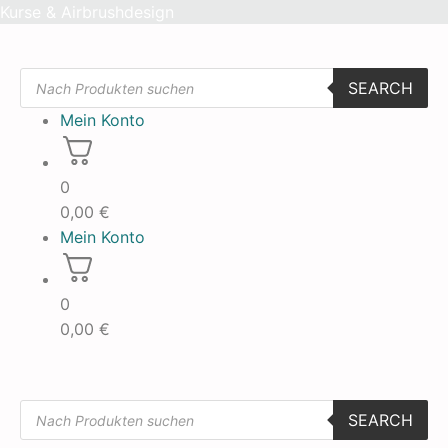
Skip
Kurse & Airbrushdesign
to
content
Products
SEARCH
search
Mein Konto
0
0,00
€
Mein Konto
0
0,00
€
Products
SEARCH
search