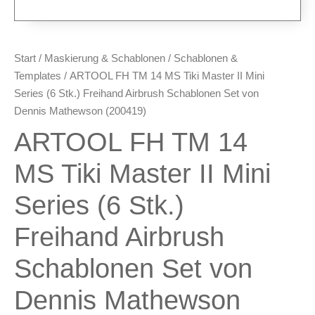
Oberflächenvorbereitung &
Bearbeitung
Spachtelmasse & Sprühspachtel
Start
/
Maskierung & Schablonen
/
Schablonen &
Schleif- & Poliermittel
Templates
/ ARTOOL FH TM 14 MS Tiki Master II Mini
Sandstrahlen & Spezialbehandlungen
Series (6 Stk.) Freihand Airbrush Schablonen Set von
Dennis Mathewson (200419)
Maskierung & Schablonen
ARTOOL FH TM 14
Maskierfolien & Maskierbänder
Schablonen & Templates
MS Tiki Master II Mini
Reinigung & Pflege
Series (6 Stk.)
Oberflächenreiniger
Freihand Airbrush
Airbrush-Reiniger
Luftreinigung & Filter
Schablonen Set von
Zubehör & Ausstattung
Dennis Mathewson
Arbeitsplatz & Zubehör