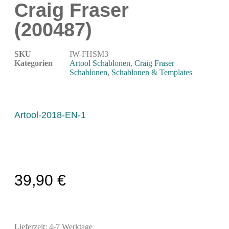
Craig Fraser
Modellbau-Zubehör
Untergründe & Papier
(200487)
Oberflächenvorbereitung & Bearbeitung
SKU
IW-FHSM3
Spachtelmasse & Sprühspachtel
Kategorien
Artool Schablonen
,
Craig Fraser
Schablonen
,
Schablonen & Templates
Schleif- & Poliermittel
Sandstrahlen & Spezialbehandlungen
Maskierung & Schablonen
Artool-2018-EN-1
Maskierfolien & Maskierbänder
Schablonen & Templates
Reinigung & Pflege
39,90
€
Oberflächenreiniger
Airbrush-Reiniger
Luftreinigung & Filter
Lieferzeit:
Zubehör & Ausstattung
4-7 Werktage