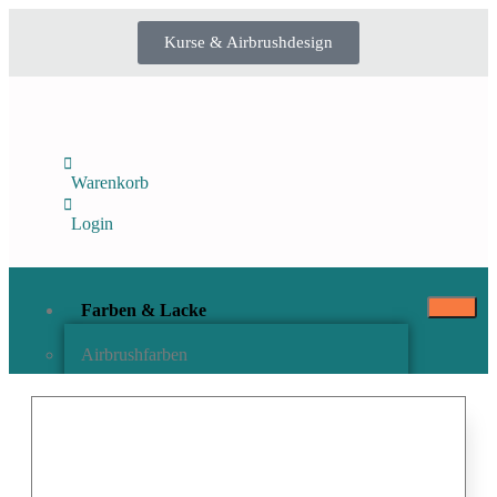
Kurse & Airbrushdesign
Warenkorb
Login
Farben & Lacke
Airbrushfarben
Pinselfarben & Farbsätze
Pigmente & Effektmittel
Lacke & Versiegelungen
Farbzusätze & Verdünner