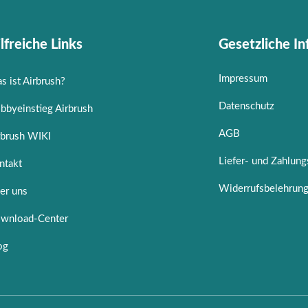
lfreiche Links
Gesetzliche I
Impressum
s ist Airbrush?
Datenschutz
bbyeinstieg Airbrush
AGB
rbrush WIKI
Liefer- und Zahlun
ntakt
Widerrufsbelehrun
er uns
wnload-Center
og