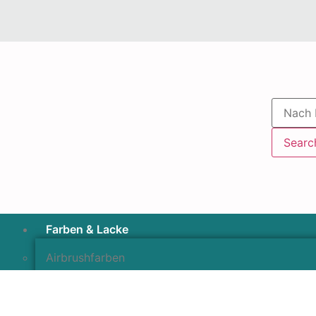
Searc
Farben & Lacke
Airbrushfarben
Pinselfarben & Farbsätze
Pigmente & Effektmittel
Lacke & Versiegelungen