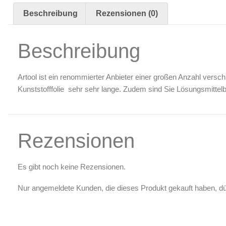
Luftreinigung & Filter
Beschreibung
Rezensionen (0)
Zubehör & Ausstattung
Arbeitsplatz & Zubehör
Beschreibung
Leerbehälter & Mischzubehör
Spezialliteratur & Anleitungen
Artool ist ein renommierter Anbieter einer großen Anzahl versc
Gutscheine
Kunststofffolie sehr sehr lange. Zudem sind Sie Lösungsmittel
X
Rezensionen
Es gibt noch keine Rezensionen.
Nur angemeldete Kunden, die dieses Produkt gekauft haben, d