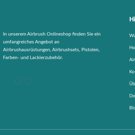
Hi
In unserem Airbrush Onlineshop finden Sie ein
Wa
umfangreiches Angebot an
Ho
Airbrushausrüstungen, Airbrushsets, Pistolen,
Farben- und Lackierzubehör.
Ai
Ko
Üb
Do
Bl