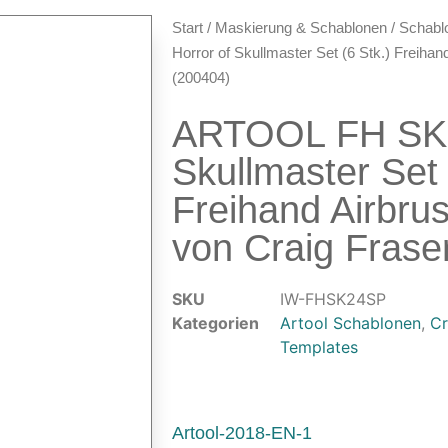
Start
/
Maskierung & Schablonen
/
Schabl
Horror of Skullmaster Set (6 Stk.) Freiha
(200404)
ARTOOL FH SK 2
Skullmaster Set 
Freihand Airbru
von Craig Frase
SKU
IW-FHSK24SP
Kategorien
Artool Schablonen
,
Cr
Templates
Artool-2018-EN-1