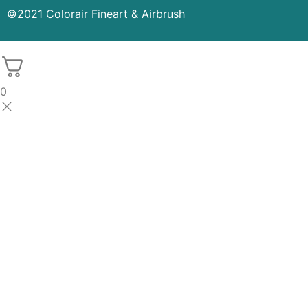
©2021 Colorair Fineart & Airbrush
0