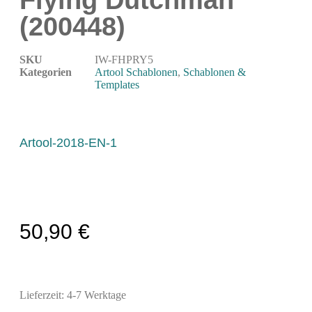
Flying Dutchman
Modellbau-Zubehör
(200448)
Untergründe & Papier
Oberflächenvorbereitung & Bearbeitung
SKU
IW-FHPRY5
Kategorien
Artool Schablonen
,
Schablonen &
Spachtelmasse & Sprühspachtel
Templates
Schleif- & Poliermittel
Sandstrahlen & Spezialbehandlungen
Maskierung & Schablonen
Artool-2018-EN-1
Maskierfolien & Maskierbänder
Schablonen & Templates
Reinigung & Pflege
50,90
€
Oberflächenreiniger
Airbrush-Reiniger
Luftreinigung & Filter
Lieferzeit:
4-7 Werktage
Zubehör & Ausstattung