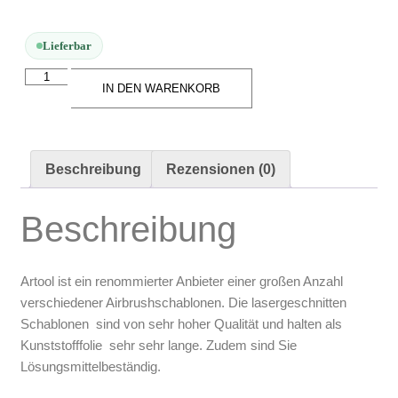
Arbeitsplatz & Zubehör
Leerbehälter & Mischzubehör
Lieferbar
Spezialliteratur & Anleitungen
IN DEN WARENKORB
Gutscheine
X
Beschreibung
Rezensionen (0)
Beschreibung
Artool ist ein renommierter Anbieter einer großen Anzahl
verschiedener Airbrushschablonen. Die lasergeschnitten
Schablonen sind von sehr hoher Qualität und halten als
Kunststofffolie sehr sehr lange. Zudem sind Sie
Lösungsmittelbeständig.