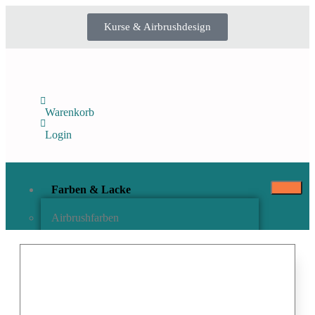
Kurse & Airbrushdesign
Warenkorb
Login
Farben & Lacke
Airbrushfarben
Pinselfarben & Farbsätze
Pigmente & Effektmittel
Lacke & Versiegelungen
Farbzusätze & Verdünner