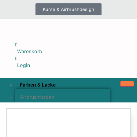
Kurse & Airbrushdesign
Warenkorb
Login
Farben & Lacke
Airbrushfarben
Pinselfarben & Farbsätze
Pigmente & Effektmittel
Lacke & Versiegelungen
Farbzusätze & Verdünner