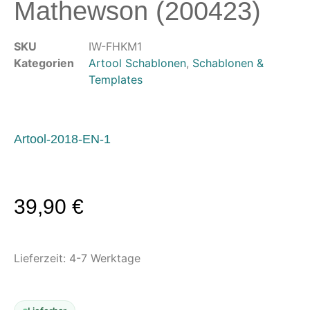
Mathewson (200423)
Modellbau-Zubehör
Untergründe & Papier
SKU
IW-FHKM1
Oberflächenvorbereitung &
Kategorien
Artool Schablonen
,
Schablonen &
Bearbeitung
Templates
Spachtelmasse & Sprühspachtel
Schleif- & Poliermittel
Sandstrahlen & Spezialbehandlungen
Artool-2018-EN-1
Maskierung & Schablonen
Maskierfolien & Maskierbänder
39,90
€
Schablonen & Templates
Reinigung & Pflege
Lieferzeit:
4-7 Werktage
Oberflächenreiniger
Airbrush-Reiniger
Luftreinigung & Filter