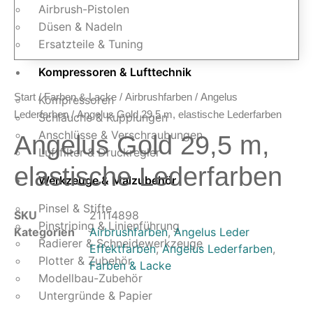
Airbrush-Pistolen
Düsen & Nadeln
Ersatzteile & Tuning
Kompressoren & Lufttechnik
Start
/
Farben & Lacke
/
Airbrushfarben
/
Angelus
Kompressoren
Lederfarben
/ Angelus Gold 29,5 m, elastische Lederfarben
Schläuche & Kupplungen
Anschlüsse & Verschraubungen
Angelus Gold 29,5 m,
Luftfilter & Druckregler
elastische Lederfarben
Werkzeuge & Malzubehör
Pinsel & Stifte
SKU
21114898
Pinstriping & Linienführung
Kategorien
Airbrushfarben
,
Angelus Leder
Radierer & Schneidewerkzeuge
Effektfarben
,
Angelus Lederfarben
,
Plotter & Zubehör
Farben & Lacke
Modellbau-Zubehör
Untergründe & Papier