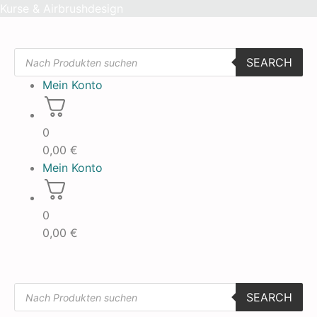
Skip
Kurse & Airbrushdesign
to
content
Products
SEARCH
search
Mein Konto
0
0,00
€
Mein Konto
0
0,00
€
Products
SEARCH
search