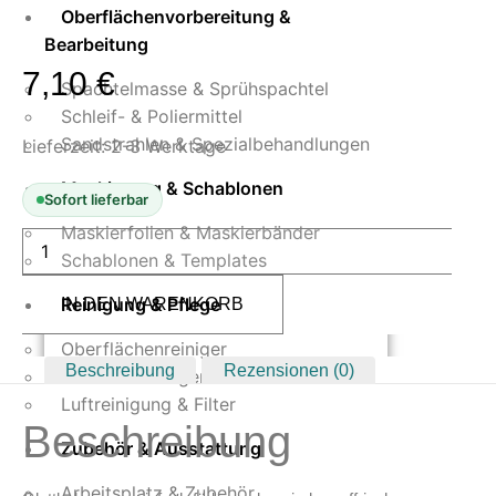
Oberflächenvorbereitung &
Bearbeitung
7,10
€
Spachtelmasse & Sprühspachtel
Schleif- & Poliermittel
Sandstrahlen & Spezialbehandlungen
Lieferzeit:
2-3 Werktage
Maskierung & Schablonen
Sofort lieferbar
Maskierfolien & Maskierbänder
Angelus
Gold
Schablonen & Templates
29,5
m,
Reinigung & Pflege
IN DEN WARENKORB
elastische
Lederfarben
Menge
Oberflächenreiniger
Beschreibung
Rezensionen (0)
Airbrush-Reiniger
Luftreinigung & Filter
Beschreibung
Zubehör & Ausstattung
Arbeitsplatz & Zubehör