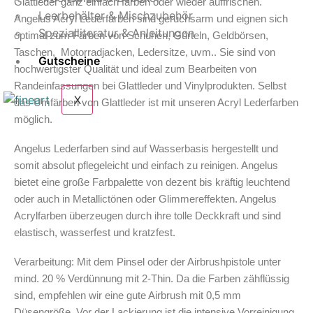
Glattleder ganz einfach färben oder wieder auffrischen.
Leerbehälter & Mischzubehör
Angelus Acryl Lederfarben sind geruchsarm und eignen sich
Spezialliteratur & Anleitungen
optimal zum Färben von Schuhen, Gürteln, Geldbörsen,
Taschen, Motorradjacken, Ledersitze, uvm.. Sie sind von
Gutscheine
hochwertigster Qualität und ideal zum Bearbeiten von
Randeinfassungen bei Glattleder und Vinylprodukten. Selbst
X
das Umfärben von Glattleder ist mit unseren Acryl Lederfarben
möglich.
Angelus Lederfarben sind auf Wasserbasis hergestellt und
somit absolut pflegeleicht und einfach zu reinigen. Angelus
bietet eine große Farbpalette von dezent bis kräftig leuchtend
oder auch in Metallictönen oder Glimmereffekten. Angelus
Acrylfarben überzeugen durch ihre tolle Deckkraft und sind
elastisch, wasserfest und kratzfest.
Verarbeitung: Mit dem Pinsel oder der Airbrushpistole unter
mind. 20 % Verdünnung mit 2-Thin. Da die Farben zähflüssig
sind, empfehlen wir eine gute Airbrush mit 0,5 mm
Düsengröße. Vor der Lackierung ist die intensive Vorreinigung