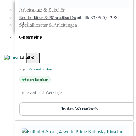
Arbeitsplatz & Zubehör
Leerbehälter & Mischzubehör
Kolibri Pinselset Modellbau Synthetik 333/5-0,0,2 &
732/4
Spezialliteratur & Anleitungen
Gutscheine
12,50
€
X
zzgl.
Versandkosten
Sofort lieferbar
Lieferzeit:
2-3 Werktage
In den Warenkorb