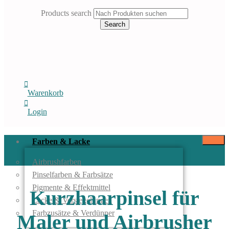
Products search
Search
Warenkorb
Login
Farben & Lacke
Airbrushfarben
Pinselfarben & Farbsätze
Pigmente & Effektmittel
Kurzhaarpinsel für
Lacke & Versiegelungen
Farbzusätze & Verdünner
Maler und Airbrusher