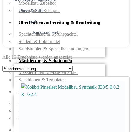
Modellbau-Zubehör
Untergründe & Papier
Pinsel & Stifte
Pinsel
Oberflächenvorbereitung & Bearbeitung
Kurzhaarpinsel
Spachtelmasse & Sprühspachtel
Schleif- & Poliermittel
Sandstrahlen & Spezialbehandlungen
Alle 10 Ergebnisse werden angezeigt
Maskierung & Schablonen
Maskierfolien & Maskierbänder
Schablonen & Templates
Reinigung & Pflege
Oberflächenreiniger
Airbrush-Reiniger
Luftreinigung & Filter
Zubehör & Ausstattung