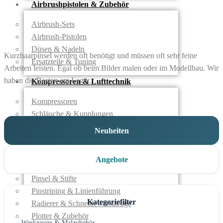
Airbrushpistolen & Zubehör
Airbrush-Sets
Airbrush-Pistolen
Düsen & Nadeln
Kurzhaarpinsel werden oft benötigt und müssen oft sehr feine
Ersatzteile & Tuning
Arbeiten leisten. Egal ob beim Bilder malen oder im Modellbau. Wir
haben die Besten am Lager.
Kompressoren & Lufttechnik
Kompressoren
Schläuche & Kupplungen
Anschlüsse & Verschraubungen
Neuheiten
Luftfilter & Druckregler
Werkzeuge & Malzubehör
Angebote
Pinsel & Stifte
Pinstriping & Linienführung
Kategoriefilter
Radierer & Schneidewerkzeuge
Plotter & Zubehör
Werkzeuge & Malzubehör