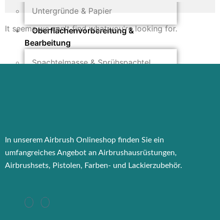
Untergründe & Papier
It seems we can't find what you're looking for.
Oberflächenvorbereitung &
Bearbeitung
Spachtelmasse & Sprühspachtel
Schleif- & Poliermittel
Sandstrahlen & Spezialbehandlungen
Maskierung & Schablonen
Maskierfolien & Maskierbänder
Schablonen & Templates
In unserem Airbrush Onlineshop finden Sie ein
umfangreiches Angebot an Airbrushausrüstungen,
Reinigung & Pflege
Airbrushsets, Pistolen, Farben- und Lackierzubehör.
Oberflächenreiniger
Airbrush-Reiniger
Luftreinigung & Filter