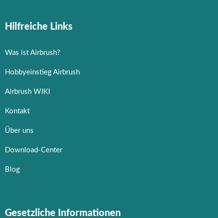
Zubehör & Ausstattung
Arbeitsplatz & Zubehör
Hilfreiche Links
Leerbehälter & Mischzubehör
Spezialliteratur & Anleitungen
Was ist Airbrush?
Gutscheine
Hobbyeinstieg Airbrush
X
Airbrush WIKI
Kontakt
Über uns
Download-Center
Blog
Gesetzliche Informationen