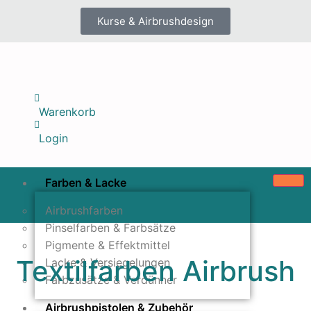
Kurse & Airbrushdesign
Warenkorb
Login
Farben & Lacke
Airbrushfarben
Pinselfarben & Farbsätze
Pigmente & Effektmittel
Textilfarben Airbrush
Lacke & Versiegelungen
Farbzusätze & Verdünner
Airbrushpistolen & Zubehör