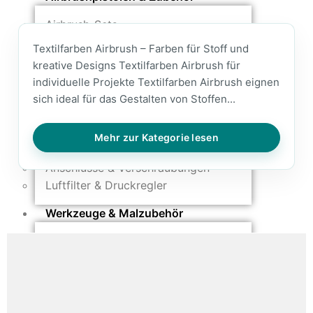
Airbrush-Sets
Airbrush-Pistolen
Textilfarben Airbrush – Farben für Stoff und
Düsen & Nadeln
kreative Designs Textilfarben Airbrush für
Ersatzteile & Tuning
individuelle Projekte Textilfarben Airbrush eignen
sich ideal für das Gestalten von Stoffen...
Kompressoren & Lufttechnik
Kompressoren
Mehr zur Kategorie lesen
Schläuche & Kupplungen
Anschlüsse & Verschraubungen
Luftfilter & Druckregler
Werkzeuge & Malzubehör
Pinsel & Stifte
Pinstriping & Linienführung
Radierer & Schneidewerkzeuge
Plotter & Zubehör
Modellbau-Zubehör