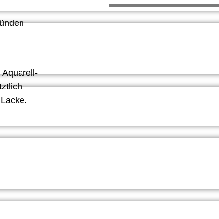
ründen
 Aquarell-
ztlich
 Lacke.