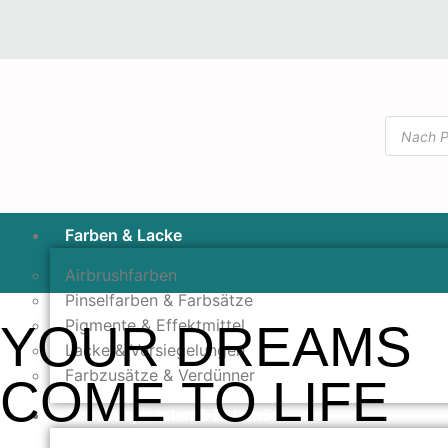
Farben & Lacke
Airbrushfarben
Pinselfarben & Farbsätze
Pigmente & Effektmittel
YOUR DREAMS
Lacke & Versiegelungen
Farbzusätze & Verdünner
COME
TO LIFE
Airbrushpistolen & Zubehör