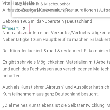
Vita Harry Heffels
Leerbehälter & Mischzubehör
Airbrush | Design | Kunstmaler | Restaurationen
Spezialliteratur & Anleitungen
| Auftr
Gutscheine
Geboren 1965 in Idar-Oberstein | Deutschland
X
Nach Jahrzehnten einer Verkaufs-/Vertriebstätigkeit e
Nebentätigkeit zum Hauptberuf zu machen. Er lackiert f
Der Künstler lackiert & malt & restauriert. Er kombinie
Es gibt sehr viele Möglichkeiten Materialien mit Arbei
und auch das Fachwissen aus verschiedenen Maltechn
schaffen.
Auch als Kunstlehrer „Airbrush“ und Ausbilder hat sic
Kursteilnehmern aus ganz Deutschland besucht.
„ Ziel meines Kunstlebens ist die Selbstentwicklung. 