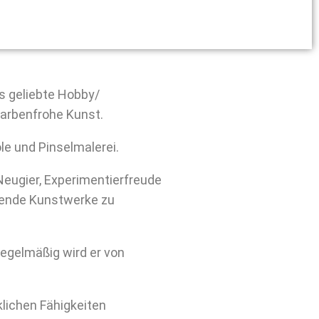
as geliebte Hobby/
 farbenfrohe Kunst.
ole und Pinselmalerei.
 Neugier, Experimentierfreude
kende Kunstwerke zu
Regelmäßig wird er von
klichen Fähigkeiten