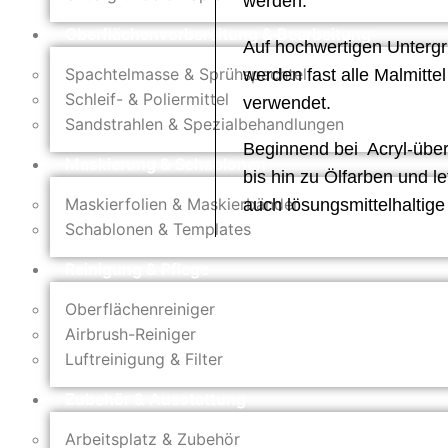
werden.
Oberflächenvorbereitung & Bearbeitung
Auf hochwertigen Unterg
Spachtelmasse & Sprühspachtel
werden fast alle Malmittel
Schleif- & Poliermittel
verwendet.
Sandstrahlen & Spezialbehandlungen
Beginnend bei Acryl-über
Maskierung & Schablonen
bis hin zu Ölfarben und let
Maskierfolien & Maskierbänder
auch lösungsmittelhaltige
Schablonen & Templates
Reinigung & Pflege
Oberflächenreiniger
Airbrush-Reiniger
Luftreinigung & Filter
Zubehör & Ausstattung
Arbeitsplatz & Zubehör