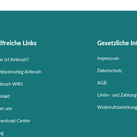
lfreiche Links
Gesetzliche I
Impressum
s ist Airbrush?
Datenschutz
bbyeinstieg Airbrush
AGB
rbrush WIKI
Liefer- und Zahlun
ntakt
Widerrufsbelehrun
er uns
wnload-Center
og