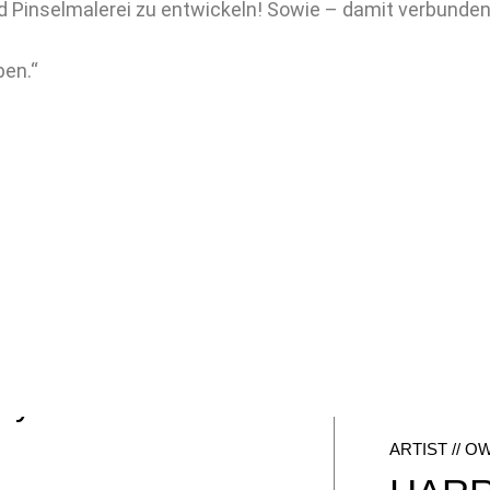
nd Pinselmalerei zu entwickeln! Sowie – damit verbunde
ben.“
ry Heffels
ARTIST // 