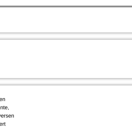
ten
nte,
versen
ert