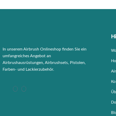
Hi
In unserem Airbrush Onlineshop finden Sie ein
Wa
umfangreiches Angebot an
Ho
Airbrushausrüstungen, Airbrushsets, Pistolen,
Farben- und Lackierzubehör.
Ai
Ko
Üb
Do
Bl