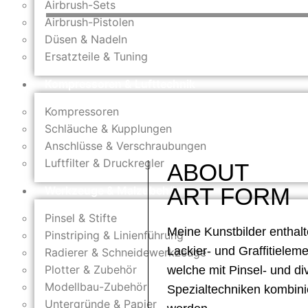
Airbrush-Sets
Airbrush-Pistolen
Düsen & Nadeln
Ersatzteile & Tuning
Kompressoren & Lufttechnik
Kompressoren
Schläuche & Kupplungen
Anschlüsse & Verschraubungen
Luftfilter & Druckregler
ABOUT
ART
FORM
Werkzeuge & Malzubehör
Pinsel & Stifte
Meine Kunstbilder enthal
Pinstriping & Linienführung
Lackier- und Graffitieleme
Radierer & Schneidewerkzeuge
Plotter & Zubehör
welche mit Pinsel- und di
Modellbau-Zubehör
Spezialtechniken kombini
Untergründe & Papier