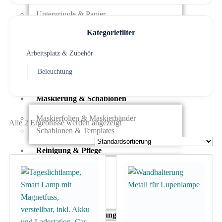
Modellbau-Zubehör
Untergründe & Papier
Kategoriefilter
Oberflächenvorbereitung & Bearbeitung
Arbeitsplatz & Zubehör
Spachtelmasse & Sprühspachtel
Schleif- & Poliermittel
Beleuchtung
Sandstrahlen & Spezialbehandlungen
Maskierung & Schablonen
Maskierfolien & Maskierbänder
Alle 2 Ergebnisse werden angezeigt
Schablonen & Templates
Reinigung & Pflege
Oberflächenreiniger
Airbrush-Reiniger
Luftreinigung & Filter
Zubehör & Ausstattung