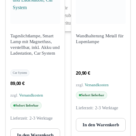
Arbeitsplatz & Zubehör
Leerbehälter & Mischzubehör
Spezialliteratur & Anleitungen
Gutscheine
Tageslichtlampe, Smart
Wandhalterung Metall für
Lamp mit Magnetfuss,
Lupenlampe
verstellbar, inkl. Akku und
Ladestation, Car System
X
20,90
€
Car System
89,00
€
zzgl.
Versandkosten
zzgl.
Versandkosten
Sofort lieferbar
Sofort lieferbar
Lieferzeit:
2-3 Werktage
Lieferzeit:
2-3 Werktage
In den Warenkorb
In den Warenkorb