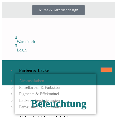
Kurse & Airbrushdesign
Warenkorb
Login
Farben & Lacke
Airbrushfarben
Pinselfarben & Farbsätze
Pigmente & Effektmittel
Beleuchtung
Lacke & Versiegelungen
Farbzusätze & Verdünner