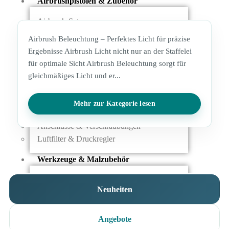
Airbrushpistolen & Zubehör
Airbrush-Sets
Airbrush-Pistolen
Airbrush Beleuchtung – Perfektes Licht für präzise
Düsen & Nadeln
Ergebnisse Airbrush Licht nicht nur an der Staffelei
Ersatzteile & Tuning
für optimale Sicht Airbrush Beleuchtung sorgt für
gleichmäßiges Licht und er...
Kompressoren & Lufttechnik
Kompressoren
Mehr zur Kategorie lesen
Schläuche & Kupplungen
Anschlüsse & Verschraubungen
Luftfilter & Druckregler
Werkzeuge & Malzubehör
Pinsel & Stifte
Neuheiten
Pinstriping & Linienführung
Radierer & Schneidewerkzeuge
Plotter & Zubehör
Angebote