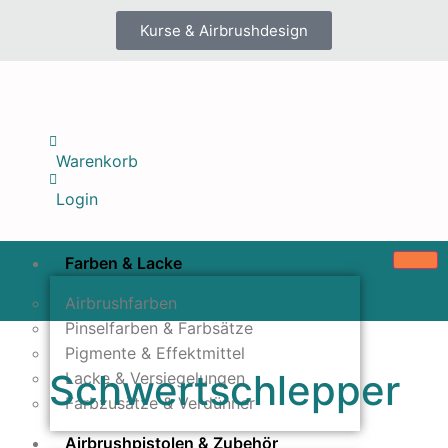
Kurse & Airbrushdesign
Warenkorb
Login
Farben & Lacke
Airbrushfarben
Pinselfarben & Farbsätze
Pigmente & Effektmittel
Schwertschlepper
Lacke & Versiegelungen
Farbzusätze & Verdünner
Airbrushpistolen & Zubehör