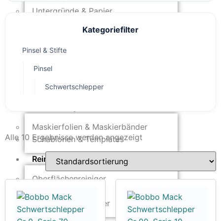
Untergründe & Papier
Kategoriefilter
Oberflächenvorbereitung &
Bearbeitung
Pinsel & Stifte
Spachtelmasse & Sprühspachtel
Pinsel
Schleif- & Poliermittel
Sandstrahlen & Spezialbehandlungen
Schwertschlepper
Maskierung & Schablonen
Maskierfolien & Maskierbänder
Alle 10 Ergebnisse werden angezeigt
Schablonen & Templates
Reinigung & Pflege
Oberflächenreiniger
Airbrush-Reiniger
Luftreinigung & Filter