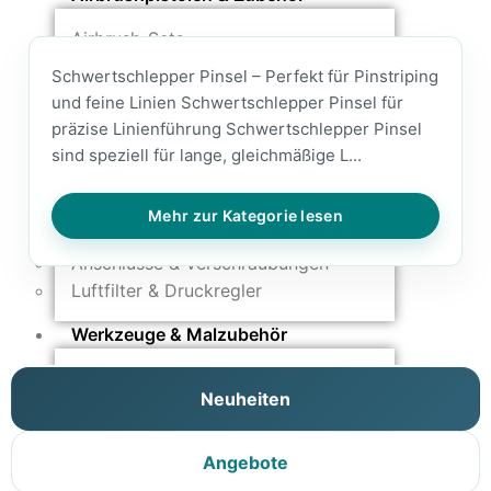
Airbrush-Sets
Airbrush-Pistolen
Schwertschlepper Pinsel – Perfekt für Pinstriping
Düsen & Nadeln
und feine Linien Schwertschlepper Pinsel für
Ersatzteile & Tuning
präzise Linienführung Schwertschlepper Pinsel
sind speziell für lange, gleichmäßige L...
Kompressoren & Lufttechnik
Kompressoren
Mehr zur Kategorie lesen
Schläuche & Kupplungen
Anschlüsse & Verschraubungen
Luftfilter & Druckregler
Werkzeuge & Malzubehör
Pinsel & Stifte
Neuheiten
Pinstriping & Linienführung
Radierer & Schneidewerkzeuge
Plotter & Zubehör
Angebote
Modellbau-Zubehör