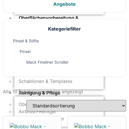
Angebote
Untergründe & Papier
Oberflächenvorbereitung &
Bearbeitung
Kategoriefilter
Spachtelmasse & Sprühspachtel
Pinsel & Stifte
Schleif- & Poliermittel
Sandstrahlen & Spezialbehandlungen
Pinsel
Maskierung & Schablonen
Mack Fineliner Scroller
Maskierfolien & Maskierbänder
Schablonen & Templates
Alle 10 Ergebnisse werden angezeigt
Reinigung & Pflege
Oberflächenreiniger
Airbrush-Reiniger
Luftreinigung & Filter