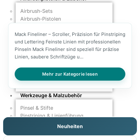
Airbrush-Sets
Airbrush-Pistolen
Düsen & Nadeln
Mack Fineliner – Scroller, Präzision für Pinstriping
Ersatzteile & Tuning
und Lettering Feinste Linien mit professionellen
Kompressoren & Lufttechnik
Pinseln Mack Fineliner sind speziell für präzise
Linien, saubere Schriftzüge u...
Kompressoren
Schläuche & Kupplungen
Mehr zur Kategorie lesen
Anschlüsse & Verschraubungen
Luftfilter & Druckregler
Werkzeuge & Malzubehör
Pinsel & Stifte
Pinstriping & Linienführung
Radierer & Schneidewerkzeuge
Neuheiten
Plotter & Zubehör
Modellbau-Zubehör