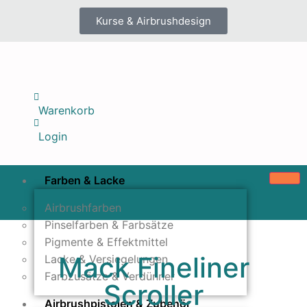
Kurse & Airbrushdesign
Warenkorb
Login
Farben & Lacke
Airbrushfarben
Pinselfarben & Farbsätze
Pigmente & Effektmittel
Mack Fineliner
Lacke & Versiegelungen
Farbzusätze & Verdünner
Scroller
Airbrushpistolen & Zubehör