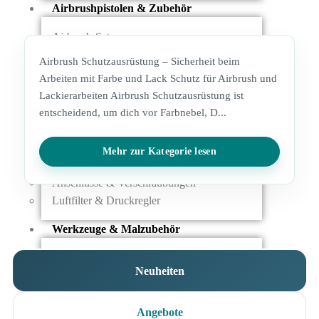
Airbrushpistolen & Zubehör
Airbrush-Sets
Airbrush-Pistolen
Airbrush Schutzausrüstung – Sicherheit beim
Düsen & Nadeln
Arbeiten mit Farbe und Lack Schutz für Airbrush und
Ersatzteile & Tuning
Lackierarbeiten Airbrush Schutzausrüstung ist
entscheidend, um dich vor Farbnebel, D...
Kompressoren & Lufttechnik
Kompressoren
Mehr zur Kategorie lesen
Schläuche & Kupplungen
Anschlüsse & Verschraubungen
Luftfilter & Druckregler
Werkzeuge & Malzubehör
Pinsel & Stifte
Neuheiten
Pinstriping & Linienführung
Radierer & Schneidewerkzeuge
Plotter & Zubehör
Angebote