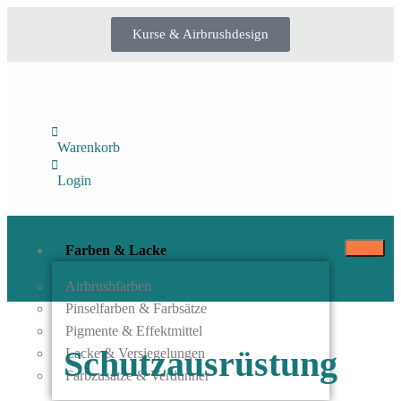
Kurse & Airbrushdesign
Warenkorb
Login
Farben & Lacke
Airbrushfarben
Pinselfarben & Farbsätze
Pigmente & Effektmittel
Schutzausrüstung
Lacke & Versiegelungen
Farbzusätze & Verdünner