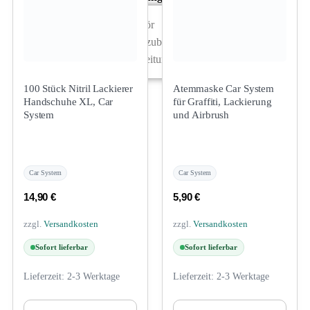
Arbeitsplatz & Zubehör
Leerbehälter & Mischzubehör
Spezialliteratur & Anleitungen
Gutscheine
100 Stück Nitril Lackierer
Atemmaske Car System
Handschuhe XL, Car
für Graffiti, Lackierung
System
und Airbrush
X
Car System
Car System
14,90
€
5,90
€
zzgl.
Versandkosten
zzgl.
Versandkosten
Sofort lieferbar
Sofort lieferbar
Lieferzeit:
2-3 Werktage
Lieferzeit:
2-3 Werktage