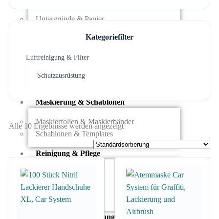
Modellbau-Zubehör
Untergründe & Papier
Kategoriefilter
Oberflächenvorbereitung & Bearbeitung
Luftreinigung & Filter
Spachtelmasse & Sprühspachtel
Schleif- & Poliermittel
Schutzausrüstung
Sandstrahlen & Spezialbehandlungen
Maskierung & Schablonen
Maskierfolien & Maskierbänder
Alle 10 Ergebnisse werden angezeigt
Schablonen & Templates
Reinigung & Pflege
Oberflächenreiniger
Airbrush-Reiniger
Luftreinigung & Filter
Zubehör & Ausstattung