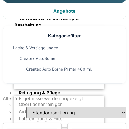
Untergründe & Papier
Angebote
Oberflächenvorbereitung &
Bearbeitung
Kategoriefilter
Spachtelmasse & Sprühspachtel
Schleif- & Poliermittel
Lacke & Versiegelungen
Sandstrahlen & Spezialbehandlungen
Createx AutoBorne
Maskierung & Schablonen
Createx Auto Borne Primer 480 ml.
Maskierfolien & Maskierbänder
Schablonen & Templates
Reinigung & Pflege
Alle 15 Ergebnisse werden angezeigt
Oberflächenreiniger
Airbrush-Reiniger
Luftreinigung & Filter