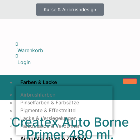
Kurse & Airbrushdesign
Warenkorb
Login
Farben & Lacke
Airbrushfarben
Pinselfarben & Farbsätze
Pigmente & Effektmittel
Createx Auto Borne
Lacke & Versiegelungen
Farbzusätze & Verdünner
Primer 480 ml.
Airbrushpistolen & Zubehör