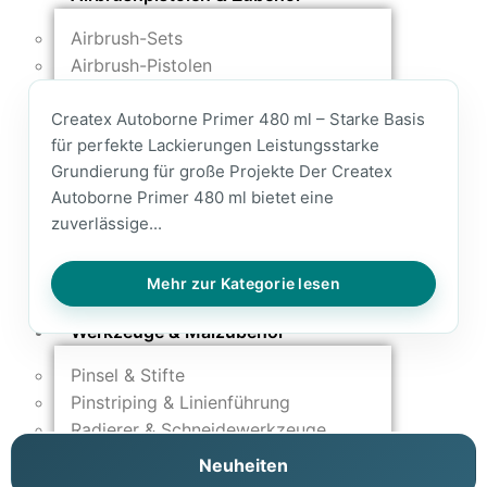
Airbrush-Sets
Airbrush-Pistolen
Düsen & Nadeln
Createx Autoborne Primer 480 ml – Starke Basis
Ersatzteile & Tuning
für perfekte Lackierungen Leistungsstarke
Kompressoren & Lufttechnik
Grundierung für große Projekte Der Createx
Autoborne Primer 480 ml bietet eine
Kompressoren
zuverlässige...
Schläuche & Kupplungen
Anschlüsse & Verschraubungen
Mehr zur Kategorie lesen
Luftfilter & Druckregler
Werkzeuge & Malzubehör
Pinsel & Stifte
Pinstriping & Linienführung
Radierer & Schneidewerkzeuge
Plotter & Zubehör
Neuheiten
Modellbau-Zubehör