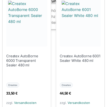
Zubehör & Ausstattung
Arbeitsplatz & Zubehör
Leerbehälter & Mischzubehör
Spezialliteratur & Anleitungen
Gutscheine
X
Createx AutoBorne
Createx AutoBorne 6001
6000 Transparent
Sealer White 480 ml
Sealer 480 ml
Createx
Createx
33,50
€
44,50
€
zzgl.
Versandkosten
zzgl.
Versandkosten