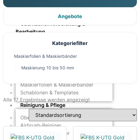
Modellbau-Zubehör
Untergründe & Papier
Angebote
Oberflächenvorbereitung &
Bearbeitung
Kategoriefilter
Spachtelmasse & Sprühspachtel
Schleif- & Poliermittel
Maskierfolien & Maskierbänder
Sandstrahlen & Spezialbehandlungen
Maskierung 10 bis 50 mm
Maskierung & Schablonen
Maskierfolien & Maskierbänder
Schablonen & Templates
Alle 17 Ergebnisse werden angezeigt
Reinigung & Pflege
Oberflächenreiniger
Airbrush-Reiniger
Luftreinigung & Filter