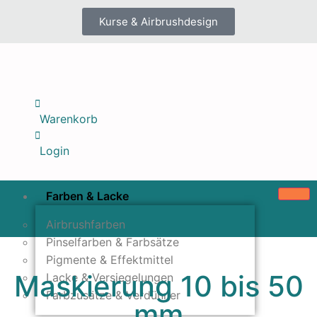
Kurse & Airbrushdesign
Warenkorb
Login
Farben & Lacke
Airbrushfarben
Pinselfarben & Farbsätze
Pigmente & Effektmittel
Maskierung 10 bis 50
Lacke & Versiegelungen
Farbzusätze & Verdünner
mm