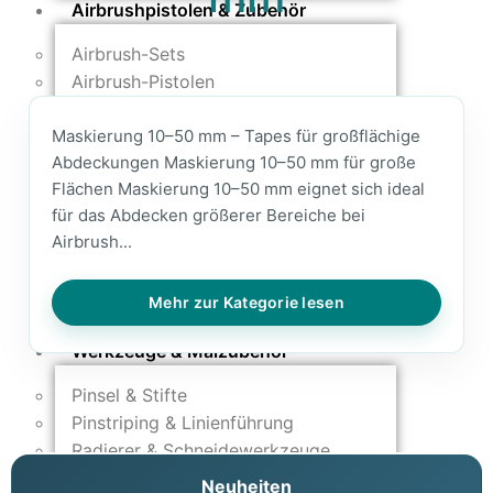
Airbrushpistolen & Zubehör
Airbrush-Sets
Airbrush-Pistolen
Düsen & Nadeln
Maskierung 10–50 mm – Tapes für großflächige
Ersatzteile & Tuning
Abdeckungen Maskierung 10–50 mm für große
Kompressoren & Lufttechnik
Flächen Maskierung 10–50 mm eignet sich ideal
für das Abdecken größerer Bereiche bei
Kompressoren
Airbrush...
Schläuche & Kupplungen
Anschlüsse & Verschraubungen
Mehr zur Kategorie lesen
Luftfilter & Druckregler
Werkzeuge & Malzubehör
Pinsel & Stifte
Pinstriping & Linienführung
Radierer & Schneidewerkzeuge
Plotter & Zubehör
Neuheiten