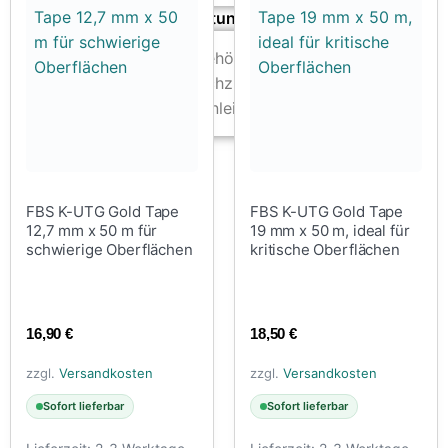
Zubehör & Ausstattung
Arbeitsplatz & Zubehör
Leerbehälter & Mischzubehör
Spezialliteratur & Anleitungen
Gutscheine
X
FBS K-UTG Gold Tape
FBS K-UTG Gold Tape
12,7 mm x 50 m für
19 mm x 50 m, ideal für
schwierige Oberflächen
kritische Oberflächen
16,90
€
18,50
€
zzgl.
Versandkosten
zzgl.
Versandkosten
Sofort lieferbar
Sofort lieferbar