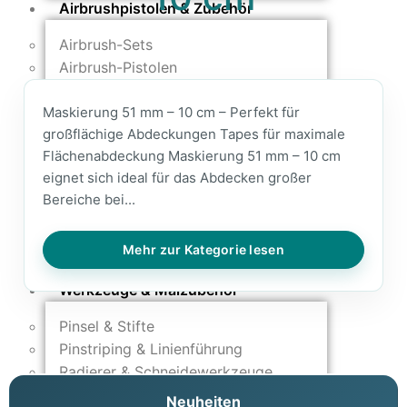
Airbrushpistolen & Zubehör
Airbrush-Sets
Airbrush-Pistolen
Düsen & Nadeln
Maskierung 51 mm – 10 cm – Perfekt für
Ersatzteile & Tuning
großflächige Abdeckungen Tapes für maximale
Kompressoren & Lufttechnik
Flächenabdeckung Maskierung 51 mm – 10 cm
eignet sich ideal für das Abdecken großer
Kompressoren
Bereiche bei...
Schläuche & Kupplungen
Anschlüsse & Verschraubungen
Mehr zur Kategorie lesen
Luftfilter & Druckregler
Werkzeuge & Malzubehör
Pinsel & Stifte
Pinstriping & Linienführung
Radierer & Schneidewerkzeuge
Plotter & Zubehör
Neuheiten