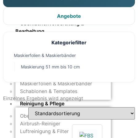
Modellbau-Zubehör
Untergründe & Papier
Angebote
Oberflächenvorbereitung &
Bearbeitung
Kategoriefilter
Spachtelmasse & Sprühspachtel
Schleif- & Poliermittel
Maskierfolien & Maskierbänder
Sandstrahlen & Spezialbehandlungen
Maskierung 51 mm bis 10 cm
Maskierung & Schablonen
Maskierfolien & Maskierbänder
Schablonen & Templates
Einzelnes Ergebnis wird angezeigt
Reinigung & Pflege
Oberflächenreiniger
Airbrush-Reiniger
Luftreinigung & Filter