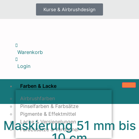
Kurse & Airbrushdesign
Warenkorb
Login
Farben & Lacke
Airbrushfarben
Pinselfarben & Farbsätze
Pigmente & Effektmittel
Maskierung 51 mm bis
Lacke & Versiegelungen
Farbzusätze & Verdünner
10 cm