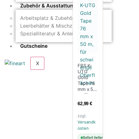
Zubehör & Ausstattung
Arbeitsplatz & Zubehör
Leerbehälter & Mischzubehör
Spezialliteratur & Anleitungen
Gutscheine
X
FBS K-
UTG
Gold
Tape 76
mm x 50
m, für
schwieri
62,99
€
ge
Oberfläc
zzgl.
hen
Versandk
osten
Sofort lieferbar