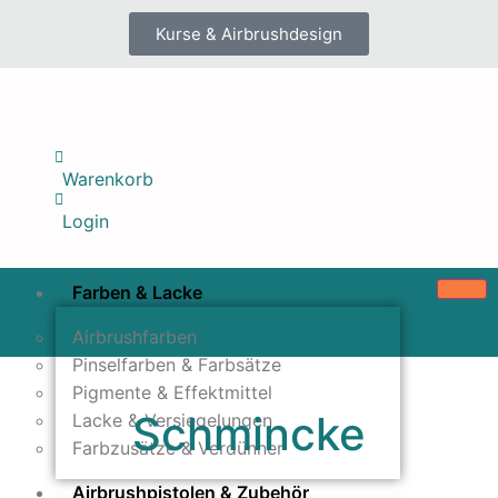
Kurse & Airbrushdesign
Warenkorb
Login
Farben & Lacke
Airbrushfarben
Pinselfarben & Farbsätze
Pigmente & Effektmittel
Schmincke
Lacke & Versiegelungen
Farbzusätze & Verdünner
Airbrushpistolen & Zubehör