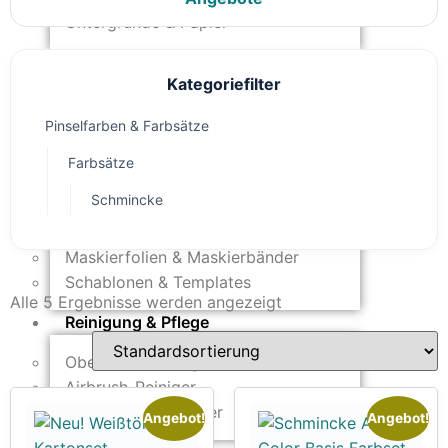
Untergründe & Papier
Oberflächenvorbereitung &
Kategoriefilter
Bearbeitung
Pinselfarben & Farbsätze
Spachtelmasse & Sprühspachtel
Schleif- & Poliermittel
Farbsätze
Sandstrahlen & Spezialbehandlungen
Schmincke
Maskierung & Schablonen
Maskierfolien & Maskierbänder
Schablonen & Templates
Alle 5 Ergebnisse werden angezeigt
Reinigung & Pflege
Oberflächenreiniger
Airbrush-Reiniger
Luftreinigung & Filter
Angebot!
Angebot!