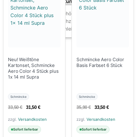
Zubehör & Ausstattung
Arbeitsplatz & Zubehör
Leerbehälter & Mischzubehör
Spezialliteratur & Anleitungen
Gutscheine
X
Neu! Weißtöne
Schmincke Aero Color
Kartonset, Schmincke
Basis Farbset 6 Stück
Aero Color 4 Stück plus
1x 14 ml Supra
Schmincke
Schmincke
33,50
€
31,50
€
35,90
€
33,50
€
zzgl.
Versandkosten
zzgl.
Versandkosten
Sofort lieferbar
Sofort lieferbar