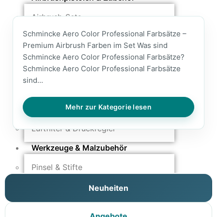
Airbrush-Sets
Airbrush-Pistolen
Schmincke Aero Color Professional Farbsätze –
Düsen & Nadeln
Premium Airbrush Farben im Set Was sind
Ersatzteile & Tuning
Schmincke Aero Color Professional Farbsätze?
Schmincke Aero Color Professional Farbsätze
Kompressoren & Lufttechnik
sind...
Kompressoren
Schläuche & Kupplungen
Mehr zur Kategorie lesen
Anschlüsse & Verschraubungen
Luftfilter & Druckregler
Werkzeuge & Malzubehör
Pinsel & Stifte
Pinstriping & Linienführung
Neuheiten
Radierer & Schneidewerkzeuge
Plotter & Zubehör
Modellbau-Zubehör
Angebote