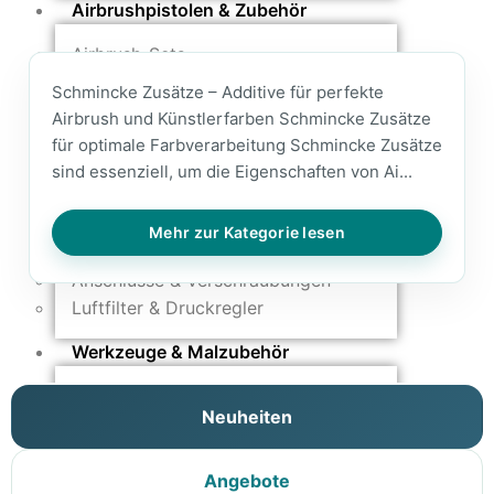
Airbrushpistolen & Zubehör
Airbrush-Sets
Airbrush-Pistolen
Schmincke Zusätze – Additive für perfekte
Düsen & Nadeln
Airbrush und Künstlerfarben Schmincke Zusätze
Ersatzteile & Tuning
für optimale Farbverarbeitung Schmincke Zusätze
sind essenziell, um die Eigenschaften von Ai...
Kompressoren & Lufttechnik
Kompressoren
Mehr zur Kategorie lesen
Schläuche & Kupplungen
Anschlüsse & Verschraubungen
Luftfilter & Druckregler
Werkzeuge & Malzubehör
Pinsel & Stifte
Neuheiten
Pinstriping & Linienführung
Radierer & Schneidewerkzeuge
Plotter & Zubehör
Angebote