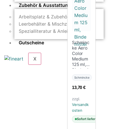
Zubehör & Ausstattung
Arbeitsplatz & Zubehör
Leerbehälter & Mischzubehör
Spezialliteratur & Anleitungen
Schminc
Gutscheine
ke Aero
Color
X
Medium
125 ml,
Bindemit
tel
Schmincke
13,70
€
zzgl.
Versandk
osten
Sofort lieferbar