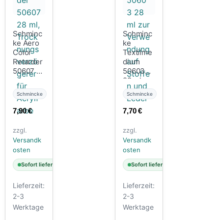
Schminc
Schminc
ke Aero
ke
Color
Textilme
Retarder
dium
50607 28
50603
ml,
28 ml zur
Trocknun
Verwend
Schmincke
Schmincke
gsverzög
ung auf
erer für
Stoffen
7,90
€
7,70
€
Acrylfarb
und
e
Leder
zzgl.
zzgl.
Versandk
Versandk
osten
osten
Sofort lieferbar
Sofort lieferbar
Lieferzeit:
Lieferzeit:
2-3
2-3
Werktage
Werktage