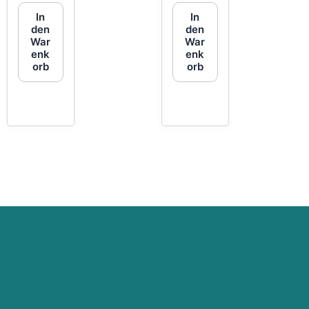
In
In
den
den
War
War
enk
enk
orb
orb