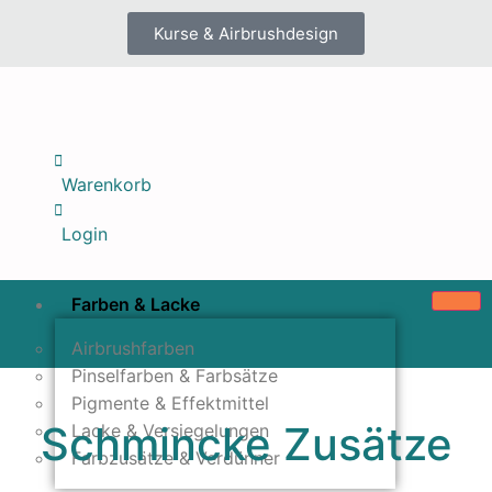
Kurse & Airbrushdesign
Warenkorb
Login
Farben & Lacke
Airbrushfarben
Pinselfarben & Farbsätze
Pigmente & Effektmittel
Schmincke Zusätze
Lacke & Versiegelungen
Farbzusätze & Verdünner