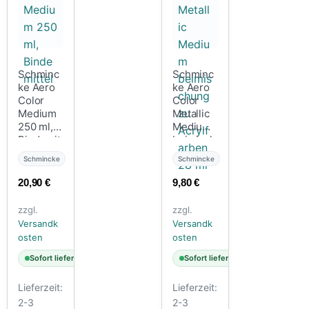
Schminc
Schminc
ke Aero
ke Aero
Color
Color
Medium
Metallic
250 ml,
Medium
Bindemit
beimisch
tel
ung zu
Schmincke
Schmincke
Acrylfarb
en 28 ml
20,90
€
9,80
€
zzgl.
zzgl.
Versandk
Versandk
osten
osten
Sofort lieferbar
Sofort lieferbar
Lieferzeit:
Lieferzeit:
2-3
2-3