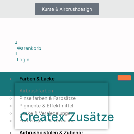
Kurse & Airbrushdesign
Warenkorb
Login
Farben & Lacke
Airbrushfarben
Pinselfarben & Farbsätze
Pigmente & Effektmittel
Createx Zusätze
Lacke & Versiegelungen
Farbzusätze & Verdünner
Airbrushpistolen & Zubehör