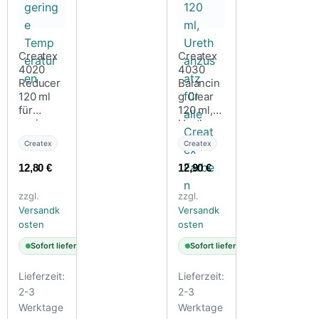
Createx
Createx
4020
4030
Reducer
Balancin
120 ml
g Clear
für
120 ml,
geringe
Urethanz
Tempera
usatz für
Createx
Createx
turen
alle
Createx
12,80
€
12,90
€
Farben
zzgl.
zzgl.
Versandk
Versandk
osten
osten
Sofort lieferbar
Sofort lieferbar
Lieferzeit:
Lieferzeit:
2-3
2-3
Werktage
Werktage