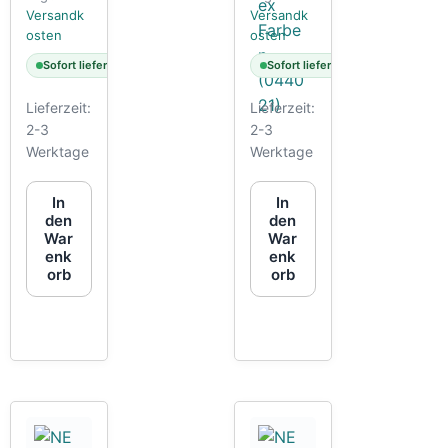
Farben
Versandk
Versandk
(044021)
osten
osten
Sofort lieferbar
Sofort lieferbar
Lieferzeit:
Lieferzeit:
2-3
2-3
Werktage
Werktage
In
In
den
den
War
War
enk
enk
orb
orb