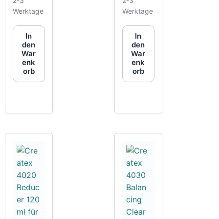
2-3
2-3
Werktage
Werktage
In
In
den
den
War
War
enk
enk
orb
orb