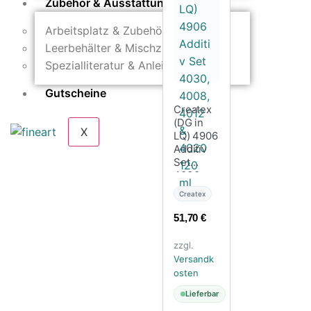
Zubehör & Ausstattung
Arbeitsplatz & Zubehör
Leerbehälter & Mischzubehör
Spezialliteratur & Anleitungen
Gutscheine
Createx
(DG in
X
LQ) 4906
Additiv
Set
4030,
4008,
Createx
4012 &
4020 120
51,70
€
ml
zzgl.
Versandk
osten
Lieferbar