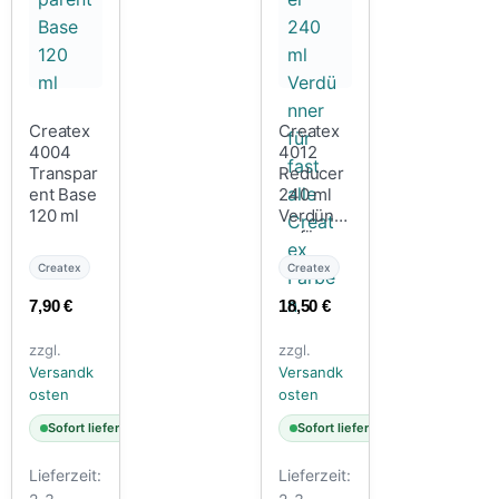
Createx
Createx
4004
4012
Transpar
Reducer
ent Base
240 ml
120 ml
Verdünn
er für
fast alle
Createx
Createx
Createx
Farben
7,90
€
18,50
€
zzgl.
zzgl.
Versandk
Versandk
osten
osten
Sofort lieferbar
Sofort lieferbar
Lieferzeit:
Lieferzeit: