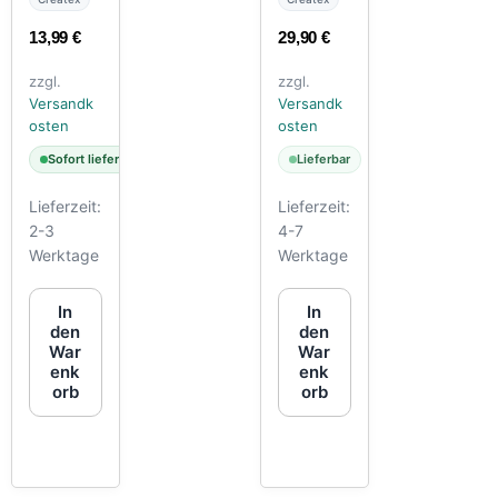
ml
13,99
€
29,90
€
zzgl.
zzgl.
Versandk
Versandk
osten
osten
Sofort lieferbar
Lieferbar
Lieferzeit:
Lieferzeit:
2-3
4-7
Werktage
Werktage
In
In
den
den
War
War
enk
enk
orb
orb