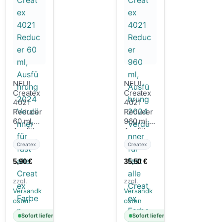
NEU!
NEU!
Createx
Createx
4021
4021
Reducer
Reducer
60 ml,
960 ml,
Ausführu
Ausführu
ng 2024
ng 2024
Createx
Createx
Verdünn
Verdünn
er für
er für
5,90
€
35,50
€
fast alle
fast alle
Createx
Createx
zzgl.
zzgl.
Farben
Farben
Versandk
Versandk
osten
osten
Sofort lieferbar
Sofort lieferbar