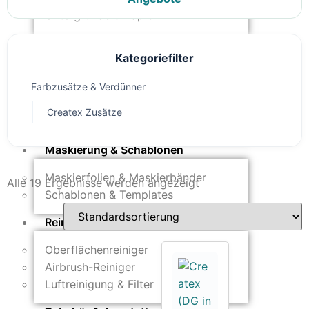
Untergründe & Papier
Oberflächenvorbereitung &
Kategoriefilter
Bearbeitung
Farbzusätze & Verdünner
Spachtelmasse & Sprühspachtel
Schleif- & Poliermittel
Createx Zusätze
Sandstrahlen & Spezialbehandlungen
Maskierung & Schablonen
Maskierfolien & Maskierbänder
Alle 19 Ergebnisse werden angezeigt
Schablonen & Templates
Reinigung & Pflege
Oberflächenreiniger
Airbrush-Reiniger
Luftreinigung & Filter