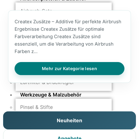
Airbrush-Sets
Airbrush-Pistolen
Createx Zusätze – Additive für perfekte Airbrush
Düsen & Nadeln
Ergebnisse Createx Zusätze für optimale
Ersatzteile & Tuning
Farbverarbeitung Createx Zusätze sind
essenziell, um die Verarbeitung von Airbrush
Kompressoren & Lufttechnik
Farben z...
Kompressoren
Schläuche & Kupplungen
Mehr zur Kategorie lesen
Anschlüsse & Verschraubungen
Luftfilter & Druckregler
Werkzeuge & Malzubehör
Pinsel & Stifte
Pinstriping & Linienführung
Neuheiten
Radierer & Schneidewerkzeuge
Plotter & Zubehör
Modellbau-Zubehör
Angebote