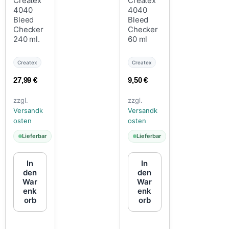
Createx
Createx
4040
4040
Bleed
Bleed
Checker
Checker
240 ml.
60 ml
Createx
Createx
27,99
€
9,50
€
zzgl.
zzgl.
Versandk
Versandk
osten
osten
Lieferbar
Lieferbar
In
In
den
den
War
War
enk
enk
orb
orb