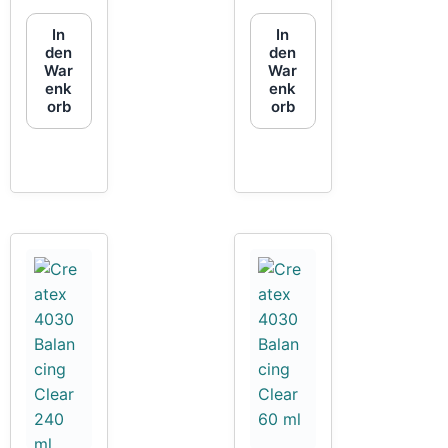
In
In
den
den
War
War
enk
enk
orb
orb