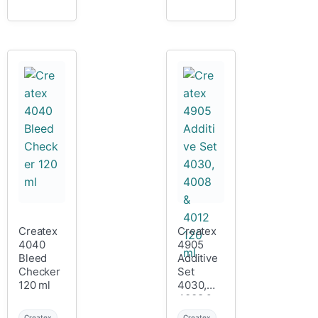
Createx
Createx
4040
4905
Bleed
Additive
Checker
Set
120 ml
4030,
4008 &
4012 120
Createx
Createx