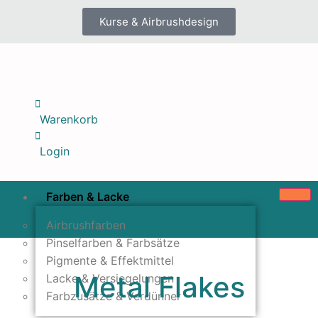
Kurse & Airbrushdesign
Warenkorb
Login
Farben & Lacke
Airbrushfarben
Pinselfarben & Farbsätze
Pigmente & Effektmittel
Metal Flakes
Lacke & Versiegelungen
Farbzusätze & Verdünner