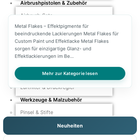
Airbrushpistolen & Zubehör
Airbrush-Sets
Airbrush-Pistolen
Metal Flakes – Effektpigmente für
Düsen & Nadeln
beeindruckende Lackierungen Metal Flakes für
Ersatzteile & Tuning
Custom Paint und Effektlacke Metal Flakes
sorgen für einzigartige Glanz- und
Kompressoren & Lufttechnik
Effektlackierungen im Be...
Kompressoren
Schläuche & Kupplungen
Mehr zur Kategorie lesen
Anschlüsse & Verschraubungen
Luftfilter & Druckregler
Werkzeuge & Malzubehör
Pinsel & Stifte
Pinstriping & Linienführung
Neuheiten
Radierer & Schneidewerkzeuge
Plotter & Zubehör