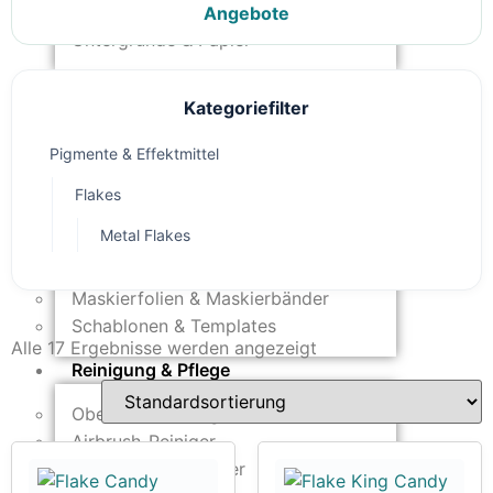
Modellbau-Zubehör
Angebote
Untergründe & Papier
Oberflächenvorbereitung &
Kategoriefilter
Bearbeitung
Pigmente & Effektmittel
Spachtelmasse & Sprühspachtel
Schleif- & Poliermittel
Flakes
Sandstrahlen & Spezialbehandlungen
Metal Flakes
Maskierung & Schablonen
Maskierfolien & Maskierbänder
Schablonen & Templates
Alle 17 Ergebnisse werden angezeigt
Reinigung & Pflege
Oberflächenreiniger
Airbrush-Reiniger
Luftreinigung & Filter