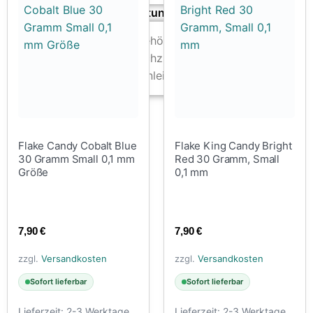
Zubehör & Ausstattung
Arbeitsplatz & Zubehör
Leerbehälter & Mischzubehör
Spezialliteratur & Anleitungen
Gutscheine
X
Flake Candy Cobalt Blue
Flake King Candy Bright
30 Gramm Small 0,1 mm
Red 30 Gramm, Small
Größe
0,1 mm
7,90
€
7,90
€
zzgl.
Versandkosten
zzgl.
Versandkosten
Sofort lieferbar
Sofort lieferbar
Lieferzeit:
2-3 Werktage
Lieferzeit:
2-3 Werktage